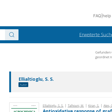
FAQ
|
help
Erweiterte Such
Gefunden
geordnet 
Ellialtio­glu, S. S.
Autor
|
|
|
Ellialtio­glu, S. S.
Talhouni, M.
Kiran, S.
Ates, 
Antioxidative response of gra