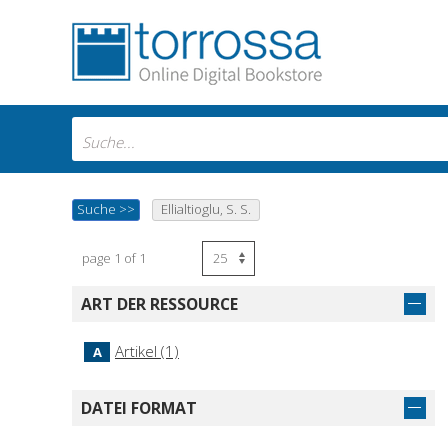
Suche
>>
Ellialtio­glu, S. S.
page 1 of 1
ART DER RESSOURCE
Artikel (1)
A
DATEI FORMAT