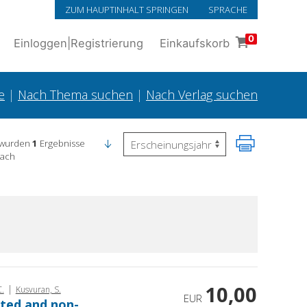
ZUM HAUPTINHALT SPRINGEN
SPRACHE
0
Einloggen
|
Registrierung
Einkaufskorb
e
|
Nach Thema suchen
|
Nach Verlag suchen
 wurden
1
Ergebnisse
nach
10,00
|
C.
Kusvuran, S.
EUR
fted and non-