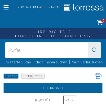
ZUM HAUPTINHALT SPRINGEN
0
IHRE DIGITALE
FORSCHUNGSBUCHHANDLUNG
|
|
Erweiterte Suche
Nach Thema suchen
Nach Verlag suchen
Suche
>>
De Poli, Mattia
FILTERN NACH
page 1 of 1