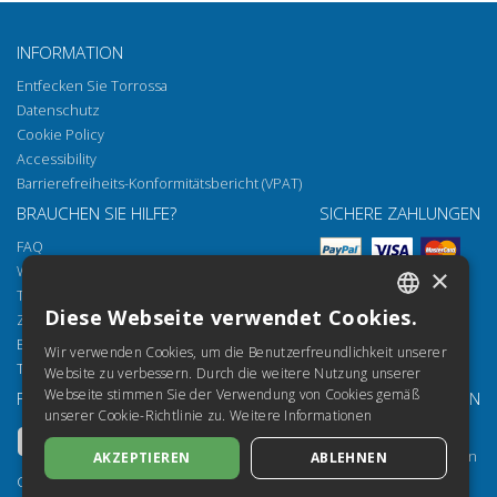
INFORMATION
Entfecken Sie Torrossa
Datenschutz
Cookie Policy
Accessibility
Barrierefreiheits-Konformitätsbericht (VPAT)
BRAUCHEN SIE HILFE?
SICHERE ZAHLUNGEN
FAQ
Wie öffnen Sie unsere Dokumente
×
Torrossa Reader
Diese Webseite verwendet Cookies.
Zugriffsmöglichkeiten
ITALIAN
Email:
helpdesk@torrossa.com
Wir verwenden Cookies, um die Benutzerfreundlichkeit unserer
SPANISH
Tel:
+39 055 5018800
Website zu verbessern. Durch die weitere Nutzung unserer
Webseite stimmen Sie der Verwendung von Cookies gemäß
FOLGEN SIE UNS
UNSERE RESSOURCEN
FRENCH
unserer Cookie-Richtlinie zu.
Weitere Informationen
Torrossa Info
ENGLISH
Torrossa für Institutionen
AKZEPTIEREN
ABLEHNEN
GERMAN
Torrossa Open
Copyright 2000-2026