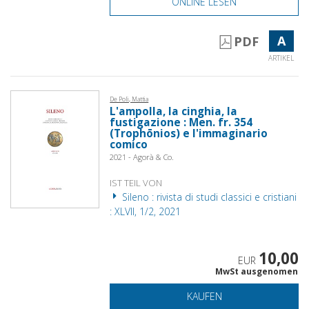
ONLINE LESEN
A
PDF
ARTIKEL
De Poli, Mattia
L'ampolla, la cinghia, la
fustigazione : Men. fr. 354
(Trophōnios) e l'immaginario
comico
2021 - Agorà & Co.
IST TEIL VON
Sileno : rivista di studi classici e cristiani
: XLVII, 1/2, 2021
10,00
EUR
MwSt ausgenomen
KAUFEN