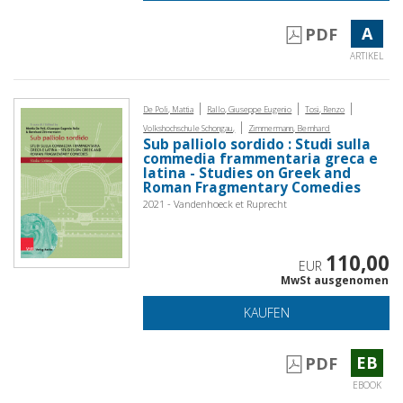
A
PDF
ARTIKEL
|
|
|
De Poli, Mattia
Rallo, Giuseppe Eugenio
Tosi, Renzo
|
Volkshochschule Schongau,
Zimmermann, Bernhard
Sub palliolo sordido : Studi sulla
commedia frammentaria greca e
latina - Studies on Greek and
Roman Fragmentary Comedies
2021 - Vandenhoeck et Ruprecht
110,00
EUR
MwSt ausgenomen
KAUFEN
EB
PDF
EBOOK