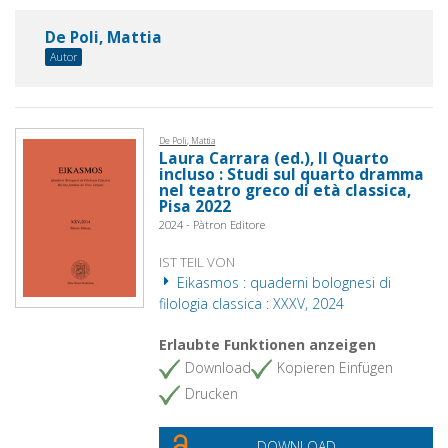
De Poli, Mattia
Autor
De Poli, Mattia
Laura Carrara (ed.), Il Quarto
incluso : Studi sul quarto dramma
nel teatro greco di età classica,
Pisa 2022
2024 - Pàtron Editore
IST TEIL VON
Eikasmos : quaderni bolognesi di
filologia classica : XXXV, 2024
Erlaubte Funktionen anzeigen
Download
Kopieren Einfügen
Drucken
DOWNLOAD