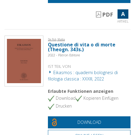
A
PDF
ARTIKEL
De Poli, Mattia
Questione di vita o di morte
(Theogn. 343s.)
2022 - Pàtron Editore
IST TEIL VON
Eikasmos : quaderni bolognesi di
filologia classica : XXXIII, 2022
Erlaubte Funktionen anzeigen
Download
Kopieren Einfügen
Drucken
DOWNLOAD