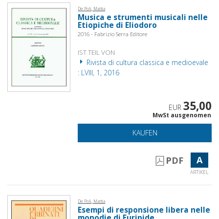
De Poli, Mattia
Musica e strumenti musicali nelle
Etiopiche di Eliodoro
2016 - Fabrizio Serra Editore
IST TEIL VON
Rivista di cultura classica e medioevale
: LVIII, 1, 2016
35,00
EUR
MwSt ausgenomen
KAUFEN
A
PDF
ARTIKEL
De Poli, Mattia
Esempi di responsione libera nelle
monodie di Euripide