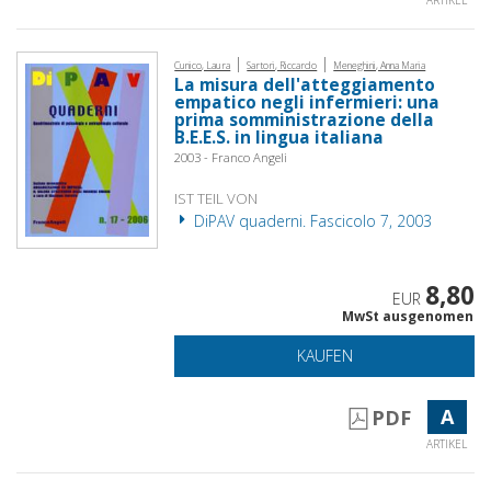
|
|
Cunico, Laura
Sartori, Riccardo
Meneghini, Anna Maria
La misura dell'atteggiamento
empatico negli infermieri: una
prima somministrazione della
B.E.E.S. in lingua italiana
2003 - Franco Angeli
IST TEIL VON
DiPAV quaderni. Fascicolo 7, 2003
8,80
EUR
MwSt ausgenomen
KAUFEN
A
PDF
ARTIKEL