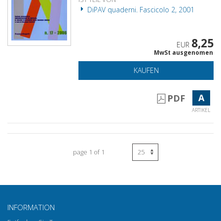
DiPAV quaderni. Fascicolo 2, 2001
8,25
EUR
MwSt ausgenomen
KAUFEN
A
PDF
ARTIKEL
page 1 of 1
INFORMATION