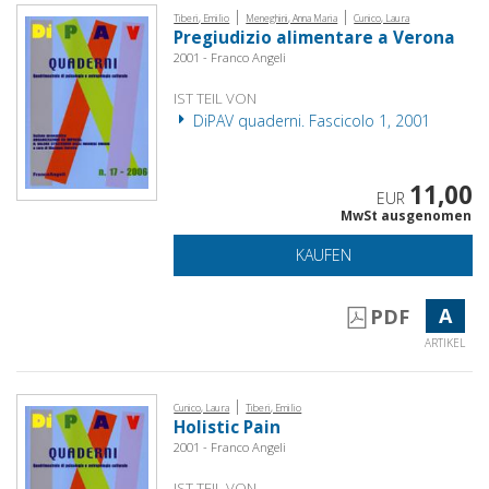
|
|
Tiberi, Emilio
Meneghini, Anna Maria
Cunico, Laura
Pregiudizio alimentare a Verona
2001 - Franco Angeli
IST TEIL VON
DiPAV quaderni. Fascicolo 1, 2001
11,00
EUR
MwSt ausgenomen
KAUFEN
A
PDF
ARTIKEL
|
Cunico, Laura
Tiberi, Emilio
Holistic Pain
2001 - Franco Angeli
IST TEIL VON