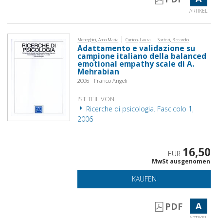
ARTIKEL
|
|
Meneghini, Anna Maria
Cunico, Laura
Sartori, Riccardo
Adattamento e validazione su
campione italiano della balanced
emotional empathy scale di A.
Mehrabian
2006 - Franco Angeli
IST TEIL VON
Ricerche di psicologia. Fascicolo 1,
2006
16,50
EUR
MwSt ausgenomen
KAUFEN
A
PDF
ARTIKEL