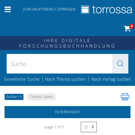
ZUM HAUPTINHALT SPRINGEN
0
IHRE DIGITALE
FORSCHUNGSBUCHHANDLUNG
|
|
Erweiterte Suche
Nach Thema suchen
Nach Verlag suchen
Suche
>>
Cunico, Laura
FILTERN NACH
page 1 of 1