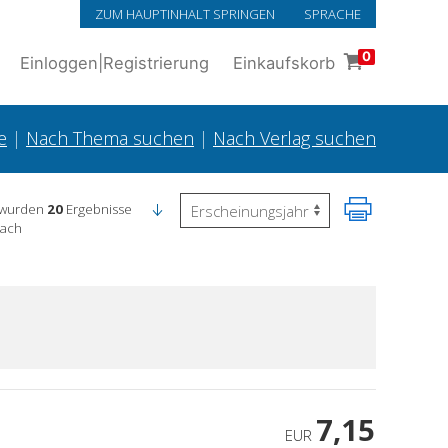
ZUM HAUPTINHALT SPRINGEN
SPRACHE
0
Einloggen
|
Registrierung
Einkaufskorb
e
|
Nach Thema suchen
|
Nach Verlag suchen
 wurden
20
Ergebnisse
nach
7,15
EUR