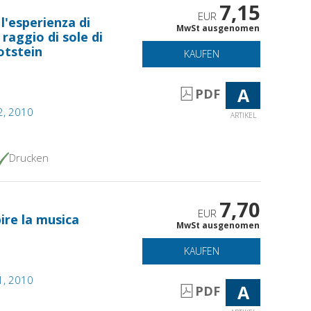
7,15
EUR
 l'esperienza di
MwSt ausgenomen
 raggio di sole di
otstein
KAUFEN
A
PDF
 2, 2010
ARTIKEL
Drucken
7,70
EUR
ire la musica
MwSt ausgenomen
KAUFEN
 1, 2010
A
PDF