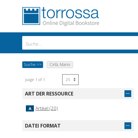
Suche
>>
Cirlà, Mario
page 1 of 1
ART DER RESSOURCE
Artikel (20)
A
DATEI FORMAT