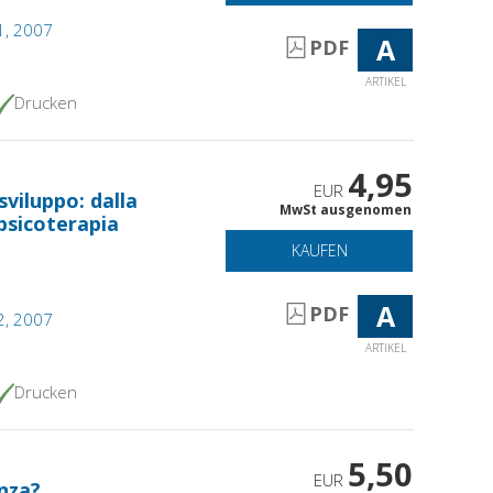
 1, 2007
A
PDF
ARTIKEL
Drucken
4,95
EUR
sviluppo: dalla
MwSt ausgenomen
 psicoterapia
KAUFEN
A
PDF
 2, 2007
ARTIKEL
Drucken
5,50
EUR
nza?