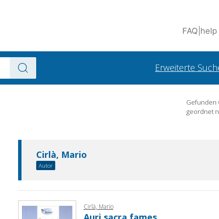
FAQ
|
help
Erweiterte Such
Gefunden
geordnet 
Cirlà, Mario
Autor
Cirlà, Mario
Auri sacra fames