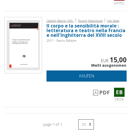
KAPITEL
|
|
Castoldi, Alberto, 1941-
Porcelli, Maria Grazia
Iotti, Gianni
Il corpo e la sensibilità morale :
letteratura e teatro nella Francia
e nell'Inghilterra del XVIII secolo
2011 - Pacini Editore
15,00
EUR
MwSt ausgenomen
KAUFEN
EB
PDF
EBOOK
page 1 of 1