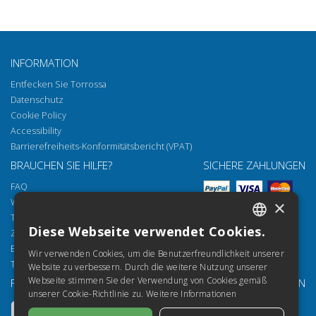
INFORMATION
Entfecken Sie Torrossa
Datenschutz
Cookie Policy
Accessibility
Barrierefreiheits-Konformitätsbericht (VPAT)
BRAUCHEN SIE HILFE?
SICHERE ZAHLUNGEN
FAQ
Wie öffnen Sie unsere Dokumente
×
Torrossa Reader
Diese Webseite verwendet Cookies.
Zugriffsmöglichkeiten
ITALIAN
Email:
helpdesk@torrossa.com
Wir verwenden Cookies, um die Benutzerfreundlichkeit unserer
SPANISH
Tel:
+39 055 5018800
Website zu verbessern. Durch die weitere Nutzung unserer
Webseite stimmen Sie der Verwendung von Cookies gemäß
FOLGEN SIE UNS
UNSERE RESSOURCEN
FRENCH
unserer Cookie-Richtlinie zu.
Weitere Informationen
Torrossa Info
ENGLISH