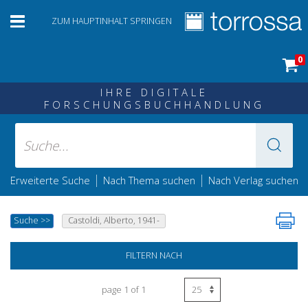
ZUM HAUPTINHALT SPRINGEN
0
IHRE DIGITALE
FORSCHUNGSBUCHHANDLUNG
|
|
Erweiterte Suche
Nach Thema suchen
Nach Verlag suchen
Suche
>>
Castoldi, Alberto, 1941-
FILTERN NACH
page 1 of 1