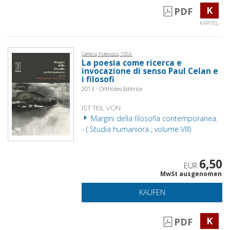
K
PDF
KAPITEL
Camera, Francesco, 1953-
La poesia come ricerca e
invocazione di senso Paul Celan e
i filosofi
2013 - Orthotes Editrice
IST TEIL VON
Margini della filosofia contemporanea.
- ( Studia humaniora ; volume VIII)
6,50
EUR
MwSt ausgenomen
KAUFEN
K
PDF