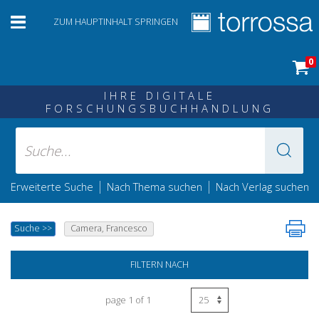
ZUM HAUPTINHALT SPRINGEN
0
IHRE DIGITALE
FORSCHUNGSBUCHHANDLUNG
|
|
Erweiterte Suche
Nach Thema suchen
Nach Verlag suchen
Suche
>>
Camera, Francesco
FILTERN NACH
page 1 of 1