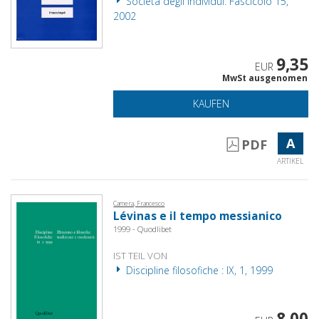
Società degli individui. Fascicolo 15,
2002
9,35
EUR
MwSt ausgenomen
KAUFEN
A
PDF
ARTIKEL
Camera, Francesco
Lévinas e il tempo messianico
1999 - Quodlibet
IST TEIL VON
Discipline filosofiche : IX, 1, 1999
8,00