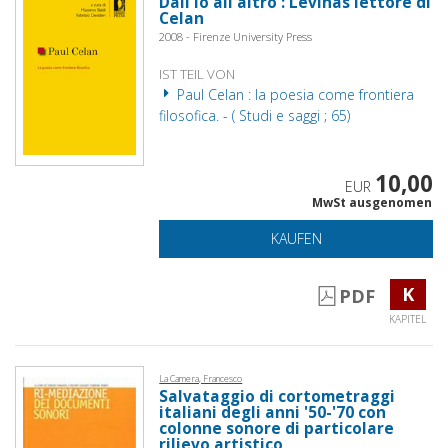
Dall'io all'altro : Lévinas lettore di
Celan
2008 - Firenze University Press
IST TEIL VON
Paul Celan : la poesia come frontiera
filosofica. - ( Studi e saggi ; 65)
10,00
EUR
MwSt ausgenomen
KAUFEN
K
PDF
KAPITEL
La Camera, Francesco
Salvataggio di cortometraggi
italiani degli anni '50-'70 con
colonne sonore di particolare
rilievo artistico