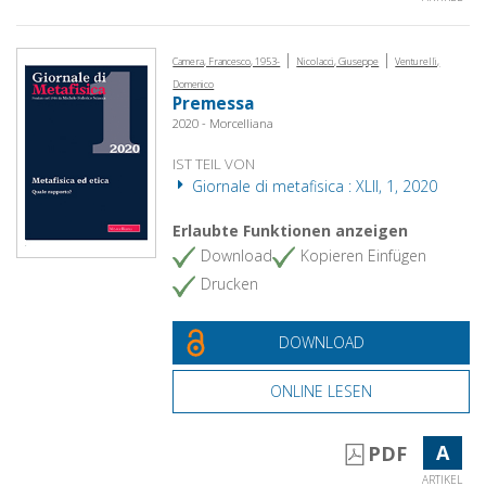
|
|
Camera, Francesco, 1953-
Nicolacci, Giuseppe
Venturelli,
Domenico
Premessa
2020 - Morcelliana
IST TEIL VON
Giornale di metafisica : XLII, 1, 2020
Erlaubte Funktionen anzeigen
Download
Kopieren Einfügen
Drucken
DOWNLOAD
ONLINE LESEN
A
PDF
ARTIKEL