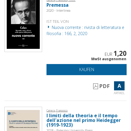
Premessa
2020 - Interlinea
IST TEIL VON
Nuova corrente : rivista di letteratura e
filosofia : 166, 2, 2020
1,20
EUR
MwSt ausgenomen
KAUFEN
A
PDF
ARTIKEL
Camera, Francesco
I limiti della theoria e il tempo
dell'azione nel primo Heidegger
(1919-1923)
2018 - Palermo University Press