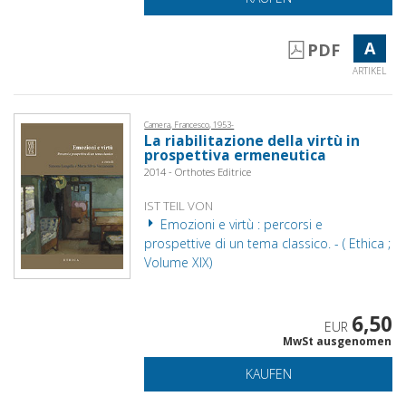
A
PDF
ARTIKEL
Camera, Francesco, 1953-
La riabilitazione della virtù in
prospettiva ermeneutica
2014 - Orthotes Editrice
IST TEIL VON
Emozioni e virtù : percorsi e
prospettive di un tema classico. - ( Ethica ;
Volume XIX)
6,50
EUR
MwSt ausgenomen
KAUFEN