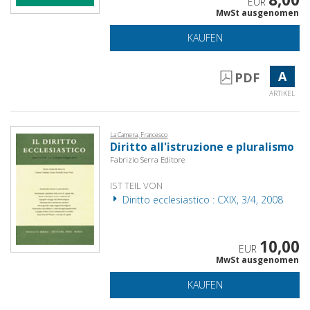
EUR
MwSt ausgenomen
KAUFEN
A
PDF
ARTIKEL
La Camera, Francesco
Diritto all'istruzione e pluralismo
Fabrizio Serra Editore
IST TEIL VON
Diritto ecclesiastico : CXIX, 3/4, 2008
10,00
EUR
MwSt ausgenomen
KAUFEN