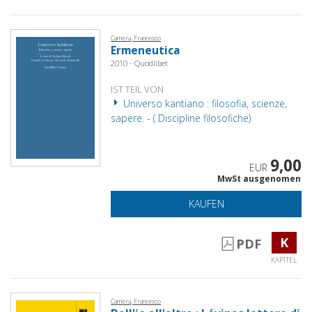
Camera, Francesco
Ermeneutica
2010 - Quodlibet
IST TEIL VON
Universo kantiano : filosofia, scienze,
sapere. - ( Discipline filosofiche)
9,00
EUR
MwSt ausgenomen
KAUFEN
K
PDF
KAPITEL
Camera, Francesco