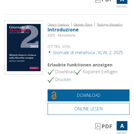
ARTIKEL
|
|
Camera, Francesco
Damonte, Marco
Modugno, Alessandra
Introduzione
2025 - Morcelliana
IST TEIL VON
Giornale di metafisica : XLVII, 2, 2025
Erlaubte Funktionen anzeigen
Download
Kopieren Einfügen
Drucken
DOWNLOAD
ONLINE LESEN
A
PDF
ARTIKEL