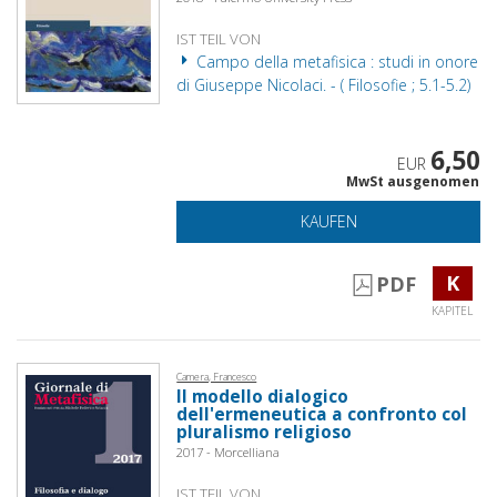
IST TEIL VON
Campo della metafisica : studi in onore
di Giuseppe Nicolaci. - ( Filosofie ; 5.1-5.2)
6,50
EUR
MwSt ausgenomen
KAUFEN
K
PDF
KAPITEL
Camera, Francesco
Il modello dialogico
dell'ermeneutica a confronto col
pluralismo religioso
2017 - Morcelliana
IST TEIL VON