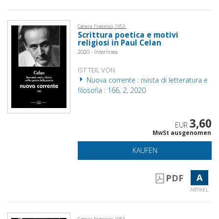
Camera, Francesco, 1953-
Scrittura poetica e motivi
religiosi in Paul Celan
2020 - Interlinea
IST TEIL VON
Nuova corrente : rivista di letteratura e
filosofia : 166, 2, 2020
3,60
EUR
MwSt ausgenomen
KAUFEN
A
PDF
ARTIKEL
Camera, Francesco, 1953-