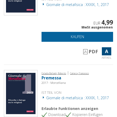
Giornale di metafisica : XXXIX, 1, 2017
4,99
EUR
MwSt ausgenomen
KAUFEN
A
PDF
ARTIKEL
|
Celada Ballanti, Roberto
Camera, Francesco
Premessa
2017 - Morcelliana
IST TEIL VON
Giornale di metafisica : XXXIX, 1, 2017
Erlaubte Funktionen anzeigen
Download
Kopieren Einfügen