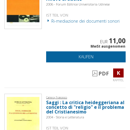
2006 - Forum Editrice Universitaria Udinese
IST TEIL VON
Ri-mediazione dei documenti sonori
11,00
EUR
MwSt ausgenomen
KAUFEN
K
PDF
KAPITEL
Camera, Francesco
Saggi : La critica heideggeriana al
concetto di "religio" e il problema
del Cristianesimo
2004 - Storia e Letteratura
IST TEIL VON