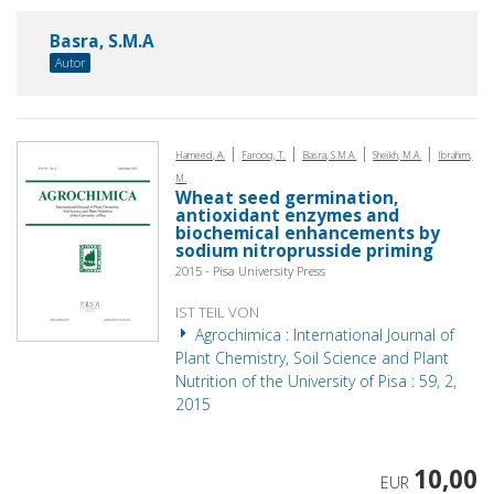
Basra, S.M.A
Autor
|
|
|
|
Hameed, A.
Farooq, T.
Basra, S.M.A.
Sheikh, M.A.
Ibrahim,
M.
Wheat seed germination,
antioxidant enzymes and
biochemical enhancements by
sodium nitroprusside priming
2015 - Pisa University Press
IST TEIL VON
Agrochimica : International Journal of
Plant Chemistry, Soil Science and Plant
Nutrition of the University of Pisa : 59, 2,
2015
10,00
EUR