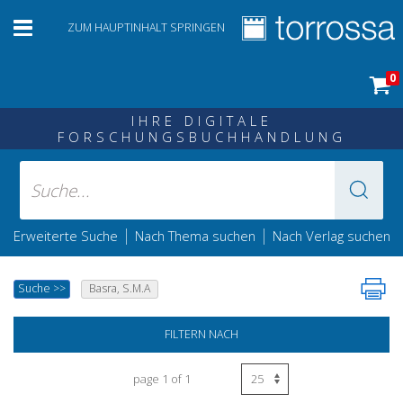
ZUM HAUPTINHALT SPRINGEN
0
IHRE DIGITALE
FORSCHUNGSBUCHHANDLUNG
|
|
Erweiterte Suche
Nach Thema suchen
Nach Verlag suchen
Suche
>>
Basra, S.M.A
FILTERN NACH
page 1 of 1