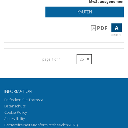
MwSt ausgenomen
KAUFEN
A
PDF
ARTIKEL
page 1 of 1
INFORMATION
Entfecken Sie Torrossa
Datenschutz
Cookie Policy
Accessibility
Barrierefreiheits-Konformitätsbericht (VPAT)