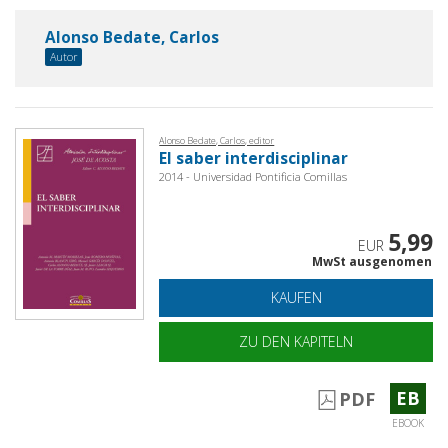
Alonso Bedate, Carlos
Autor
Alonso Bedate, Carlos, editor
El saber interdisciplinar
2014 - Universidad Pontificia Comillas
5,99
EUR
MwSt ausgenomen
KAUFEN
ZU DEN KAPITELN
EB
PDF
EBOOK