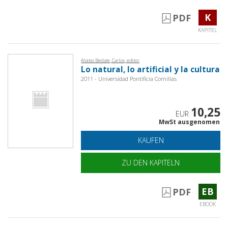
K
PDF
KAPITEL
Alonso Bedate, Carlos, editor
Lo natural, lo artificial y la cultura
2011 - Universidad Pontificia Comillas
10,25
EUR
MwSt ausgenomen
KAUFEN
ZU DEN KAPITELN
EB
PDF
EBOOK