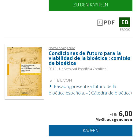
ZU DEN KAPITELN
EB
PDF
EBOOK
Alonso Bedate, Carlos
Condiciones de futuro para la
viabilidad de la bioética : comités
de bioética
2011 - Universidad Pontificia Comillas
IST TEIL VON
Pasado, presente y futuro de la
bioética española. - ( Cátedra de bioética)
6,00
EUR
MwSt ausgenomen
KAUFEN