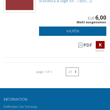
la bioética al segle XXI. - ( Bíos ; 2)
6,00
EUR
MwSt ausgenomen
KAUFEN
K
PDF
KAPITEL
page 1 of 1
INFORMATION
Entfecken Sie Torrossa