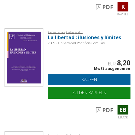
K
PDF
KAPITEL
Alonso Bedate, Carlos, editor
La libertad : ilusiones y límites
2009 - Universidad Pontificia Comillas
8,20
EUR
MwSt ausgenomen
KAUFEN
ZU DEN KAPITELN
EB
PDF
EBOOK