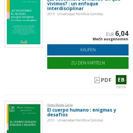
vivimos? : un enfoque
interdisciplinar
2013 - Universidad Pontificia Comillas
6,04
EUR
MwSt ausgenomen
KAUFEN
ZU DEN KAPITELN
EB
PDF
EBOOK
Alonso Bedate, Carlos
El cuerpo humano : enigmas y
desafíos
2012 - Universidad Pontificia Comillas