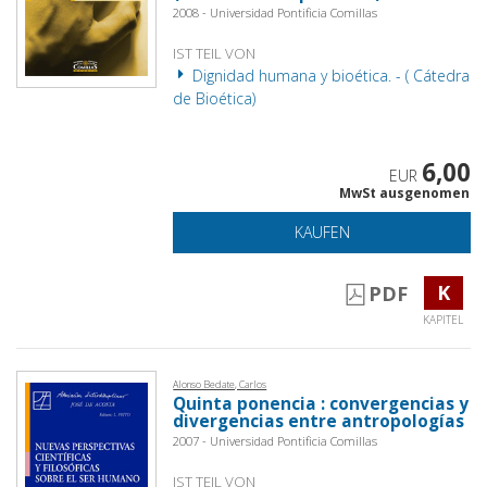
2008 - Universidad Pontificia Comillas
IST TEIL VON
Dignidad humana y bioética. - ( Cátedra
de Bioética)
6,00
EUR
MwSt ausgenomen
KAUFEN
K
PDF
KAPITEL
Alonso Bedate, Carlos
Quinta ponencia : convergencias y
divergencias entre antropologías
2007 - Universidad Pontificia Comillas
IST TEIL VON