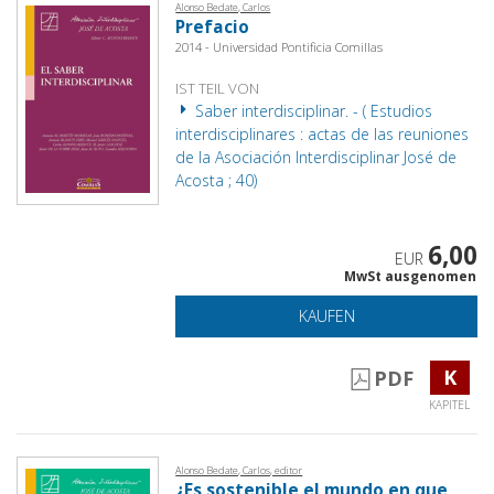
Alonso Bedate, Carlos
Prefacio
2014 - Universidad Pontificia Comillas
IST TEIL VON
Saber interdisciplinar. - ( Estudios
interdisciplinares : actas de las reuniones
de la Asociación Interdisciplinar José de
Acosta ; 40)
6,00
EUR
MwSt ausgenomen
KAUFEN
K
PDF
KAPITEL
Alonso Bedate, Carlos, editor
¿Es sostenible el mundo en que