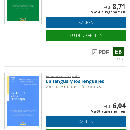
8,71
EUR
MwSt ausgenomen
KAUFEN
ZU DEN KAPITELN
EB
PDF
EBOOK
Alonso Bedate, Carlos, editor
La lengua y los lenguajes
2012 - Universidad Pontificia Comillas
6,04
EUR
MwSt ausgenomen
KAUFEN