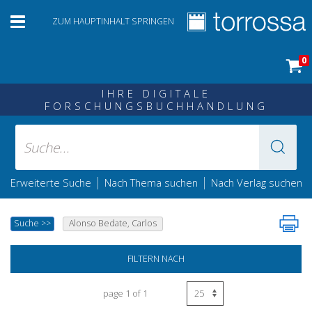
ZUM HAUPTINHALT SPRINGEN
0
IHRE DIGITALE
FORSCHUNGSBUCHHANDLUNG
|
|
Erweiterte Suche
Nach Thema suchen
Nach Verlag suchen
Suche
>>
Alonso Bedate, Carlos
FILTERN NACH
page 1 of 1