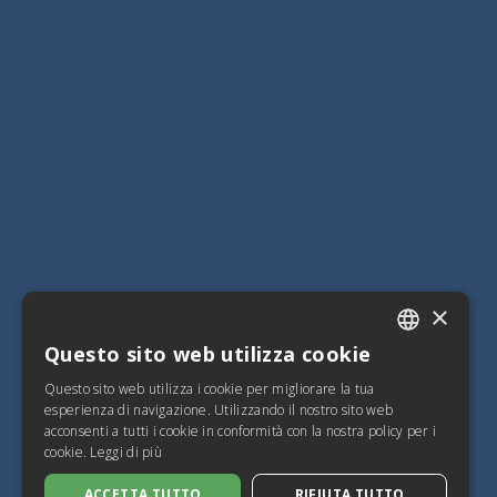
×
Questo sito web utilizza cookie
ITALIAN
Questo sito web utilizza i cookie per migliorare la tua
SPANISH
esperienza di navigazione. Utilizzando il nostro sito web
acconsenti a tutti i cookie in conformità con la nostra policy per i
FRENCH
cookie.
Leggi di più
ENGLISH
ACCETTA TUTTO
RIFIUTA TUTTO