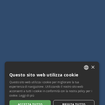
×
Questo sito web utilizza cookie
ITALIAN
Questo sito web utilizza i cookie per migliorare la tua
SPANISH
esperienza di navigazione. Utilizzando il nostro sito web
acconsenti a tutti i cookie in conformità con la nostra policy per i
FRENCH
cookie.
Leggi di più
ENGLISH
ACCETTA TUTTO
RIFIUTA TUTTO