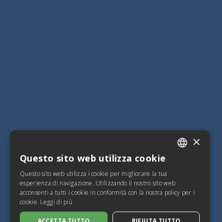
×
Questo sito web utilizza cookie
ITALIAN
Questo sito web utilizza i cookie per migliorare la tua
SPANISH
esperienza di navigazione. Utilizzando il nostro sito web
acconsenti a tutti i cookie in conformità con la nostra policy per i
FRENCH
cookie.
Leggi di più
ENGLISH
ACCETTA TUTTO
RIFIUTA TUTTO