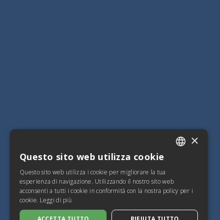
×
Questo sito web utilizza cookie
ITALIAN
Questo sito web utilizza i cookie per migliorare la tua
SPANISH
esperienza di navigazione. Utilizzando il nostro sito web
acconsenti a tutti i cookie in conformità con la nostra policy per i
FRENCH
cookie.
Leggi di più
ENGLISH
ACCETTA TUTTO
RIFIUTA TUTTO