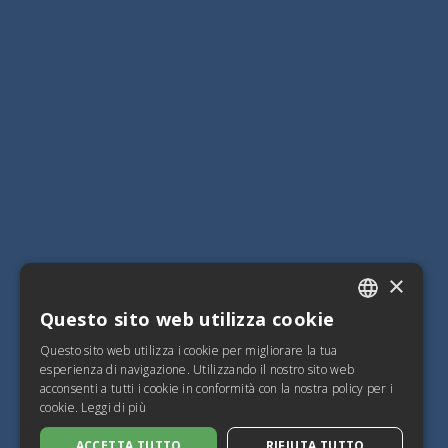
×
Questo sito web utilizza cookie
ITALIAN
Questo sito web utilizza i cookie per migliorare la tua
SPANISH
esperienza di navigazione. Utilizzando il nostro sito web
acconsenti a tutti i cookie in conformità con la nostra policy per i
FRENCH
cookie.
Leggi di più
ENGLISH
ACCETTA TUTTO
RIFIUTA TUTTO