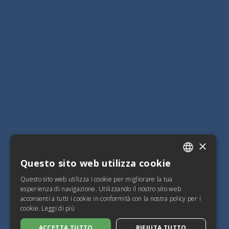
×
Questo sito web utilizza cookie
ITALIAN
Questo sito web utilizza i cookie per migliorare la tua
SPANISH
esperienza di navigazione. Utilizzando il nostro sito web
acconsenti a tutti i cookie in conformità con la nostra policy per i
FRENCH
cookie.
Leggi di più
ENGLISH
ACCETTA TUTTO
RIFIUTA TUTTO