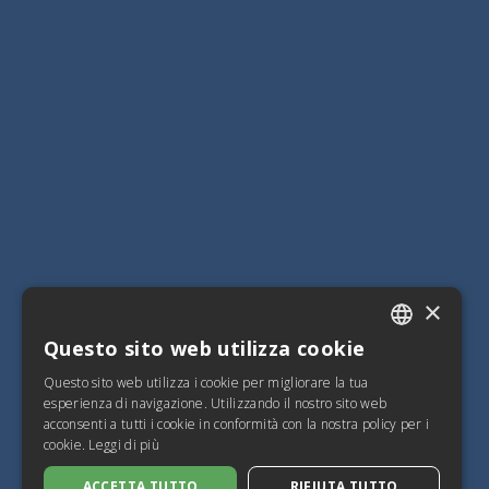
×
Questo sito web utilizza cookie
ITALIAN
Questo sito web utilizza i cookie per migliorare la tua
SPANISH
esperienza di navigazione. Utilizzando il nostro sito web
acconsenti a tutti i cookie in conformità con la nostra policy per i
FRENCH
cookie.
Leggi di più
ENGLISH
ACCETTA TUTTO
RIFIUTA TUTTO