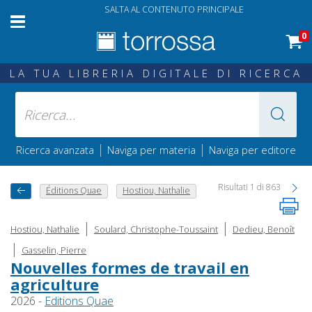
SALTA AL CONTENUTO PRINCIPALE
0
LA TUA LIBRERIA DIGITALE DI RICERCA
|
|
Ricerca avanzata
Naviga per materia
Naviga per editore
Risultati 1 di 863
Éditions Quae
Hostiou, Nathalie
|
|
Hostiou, Nathalie
Soulard, Christophe-Toussaint
Dedieu, Benoît
|
Gasselin, Pierre
Nouvelles formes de travail en
agriculture
2026 -
Editions Quae