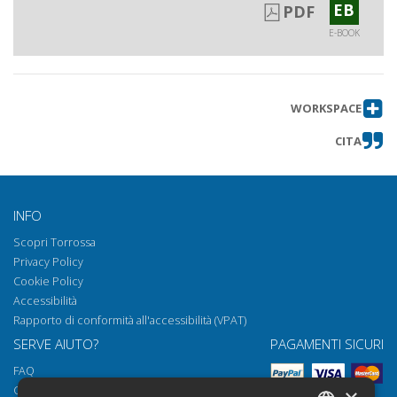
EB
PDF
E-BOOK
WORKSPACE
CITA
INFO
Scopri Torrossa
Privacy Policy
Cookie Policy
Accessibilità
Rapporto di conformità all'accessibilità (VPAT)
SERVE AIUTO?
PAGAMENTI SICURI
FAQ
Come aprire i nostri documenti