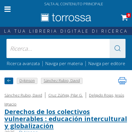
SALTA AL CONTENUTO PRINCIPALE
0
LA TUA LIBRERIA DIGITALE DI RICERCA
|
|
Ricerca avanzata
Naviga per materia
Naviga per editore
Dykinson
Sánchez Rubio, David
|
|
Sánchez Rubio, David
Cruz Zúñiga, Pilar G.
Delgado Rojas, Jesús
Ignacio
Derechos de los colectivos
vulnerables : educación intercultural
y globalización