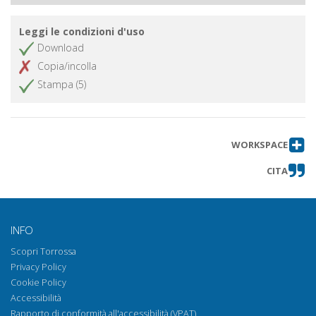
Leggi le condizioni d'uso
Download
Copia/incolla
Stampa (5)
WORKSPACE
CITA
INFO
Scopri Torrossa
Privacy Policy
Cookie Policy
Accessibilità
Rapporto di conformità all'accessibilità (VPAT)