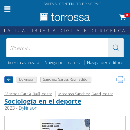
SALTA AL CONTENUTO PRINCIPALE
0
LA TUA LIBRERIA DIGITALE DI RICERCA
|
|
Ricerca avanzata
Naviga per materia
Naviga per editore
Dykinson
Sánchez García, Raúl, editor
|
Sánchez García, Raúl, editor
Moscoso Sánchez, David, editor
Sociología en el deporte
2023 -
Dykinson