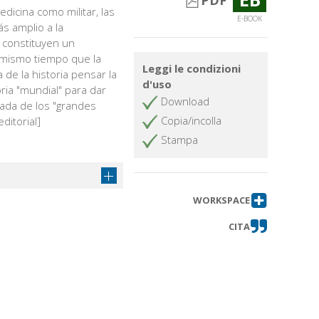
PDF
dicina como militar, las
E-BOOK
s amplio a la
 constituyen un
mismo tiempo que la
Leggi le condizioni
 de la historia pensar la
d'uso
oria "mundial" para dar
Download
ada de los "grandes
Copia/incolla
ditorial]
Stampa
WORKSPACE
CITA