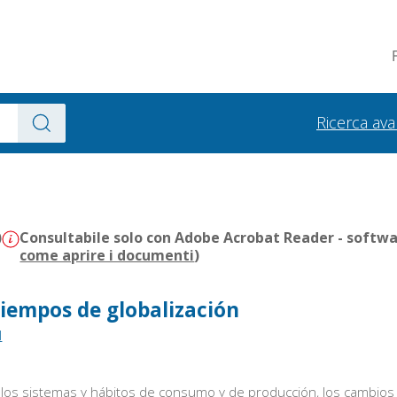
Ricerca av
)
Consultabile solo con Adobe Acrobat Reader - softwar
come aprire i documenti
)
tiempos de globalización
l
los sistemas y hábitos de consumo y de producción, los cambios