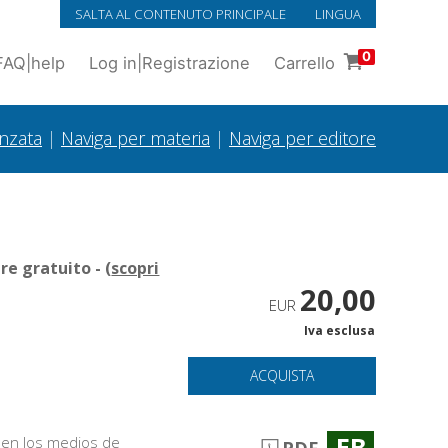
SALTA AL CONTENUTO PRINCIPALE
LINGUA
0
FAQ
|
help
Log in
|
Registrazione
Carrello
anzata
|
Naviga per materia
|
Naviga per editore
e gratuito - (
scopri
20,00
EUR
Iva esclusa
ACQUISTA
EB
 en los medios de