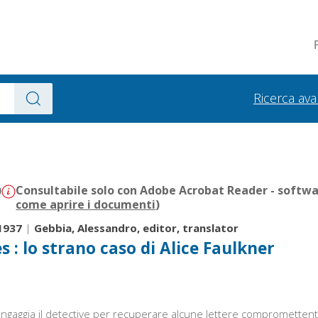
Ricerca av
)
Consultabile solo con Adobe Acrobat Reader - softwar
come aprire i documenti
)
-1937
|
Gebbia, Alessandro, editor, translator
 : lo strano caso di Alice Faulkner
a ingaggia il detective per recuperare alcune lettere compromettent