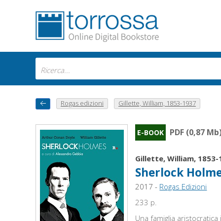
Rogas edizioni
Gillette, William, 1853-1937
PDF (0,87 Mb
E-BOOK
Gillette, William, 1853
Sherlock Holmes
2017 -
Rogas Edizioni
233 p.
Una famiglia aristocratic