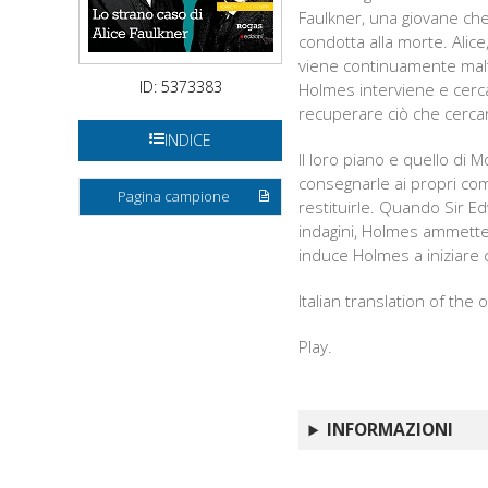
Faulkner, una giovane che
condotta alla morte. Alice
viene continuamente malt
ID: 5373383
Holmes interviene e cerca,
recuperare ciò che cerca
INDICE
Il loro piano e quello di 
consegnarle ai propri com
Pagina campione
restituirle. Quando Sir E
indagini, Holmes ammette di
induce Holmes a iniziare c
Italian translation of the o
Play.
INFORMAZIONI