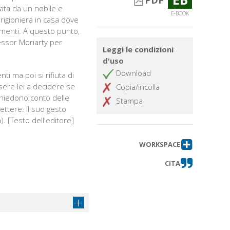
PDF
ata da un nobile e
E-BOOK
prigioniera in casa dove
umenti. A questo punto,
fessor Moriarty per
Leggi le condizioni
d'uso
Download
ti ma poi si rifiuta di
sere lei a decidere se
Copia/incolla
 chiedono conto delle
Stampa
lettere: il suo gesto
. [Testo dell'editore]
WORKSPACE
CITA