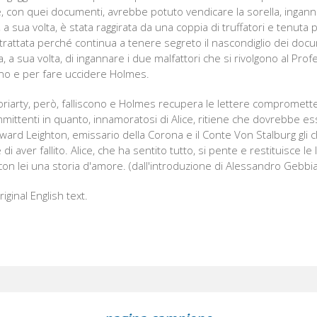
, con quei documenti, avrebbe potuto vendicare la sorella, ingann
, a sua volta, è stata raggirata da una coppia di truffatori e tenuta 
rattata perché continua a tenere segreto il nascondiglio dei doc
 a sua volta, di ingannare i due malfattori che si rivolgono al Pro
no e per fare uccidere Holmes.
Moriarty, però, falliscono e Holmes recupera le lettere comprometten
mittenti in quanto, innamoratosi di Alice, ritiene che dovrebbe es
dward Leighton, emissario della Corona e il Conte Von Stalburg gli
 aver fallito. Alice, che ha sentito tutto, si pente e restituisce le 
on lei una storia d'amore. (dall'introduzione di Alessandro Gebbia)
riginal English text.