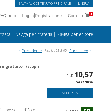
SALTA AL CONTENUTO PRINCIPALE
LINGUA
0
FAQ
|
help
Log in
|
Registrazione
Carrello
anzata
|
Naviga per materia
|
Naviga per editore
Precedente
Successivo
Risultati 21 di 95
e gratuito - (
scopri
10,57
EUR
Iva esclusa
ACQUISTA
EB
i in possesso di Alice