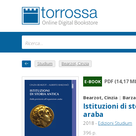
Studium
Bearzot, Cinzia
PDF (14,17 M
E-BOOK
Bearzot, Cinzia
|
Barza
Istituzioni di s
araba
2018 -
Edizioni Studium
396 p.