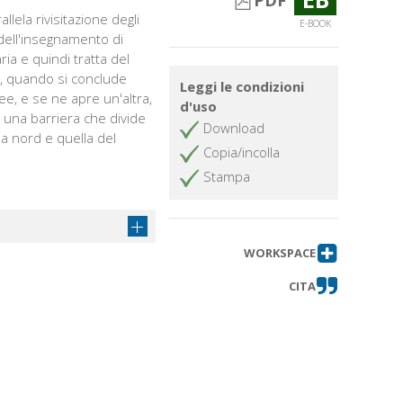
PDF
llela rivisitazione degli
E-BOOK
 dell'insegnamento di
ia e quindi tratta del
lo, quando si conclude
Leggi le condizioni
ee, e se ne apre un'altra,
d'uso
n una barriera che divide
Download
a a nord e quella del
Copia/incolla
Stampa
WORKSPACE
CITA