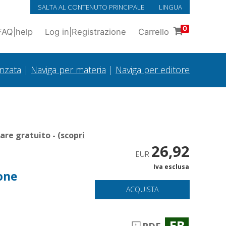
SALTA AL CONTENUTO PRINCIPALE
LINGUA
0
FAQ
|
help
Log in
|
Registrazione
Carrello
anzata
|
Naviga per materia
|
Naviga per editore
re gratuito - (
scopri
26,92
EUR
Iva esclusa
ione
ACQUISTA
EB