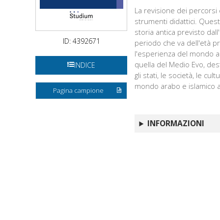
La revisione dei percorsi d
strumenti didattici. Ques
storia antica previsto dal
ID: 4392671
periodo che va dell'età pr
l'esperienza del mondo an
quella del Medio Evo, dest
INDICE
gli stati, le società, le c
mondo arabo e islamico a 
Pagina campione
INFORMAZIONI