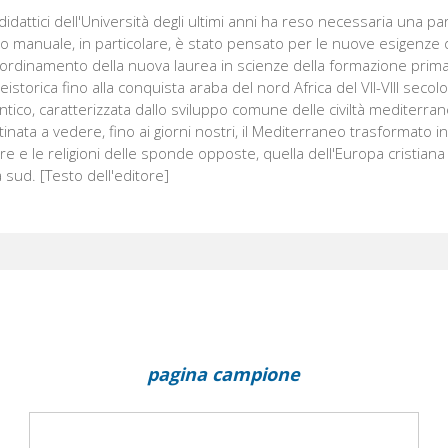
idattici dell'Università degli ultimi anni ha reso necessaria una para
to manuale, in particolare, è stato pensato per le nuove esigenze
l'ordinamento della nuova laurea in scienze della formazione primar
eistorica fino alla conquista araba del nord Africa del VII-VIII seco
tico, caratterizzata dallo sviluppo comune delle civiltà mediterran
inata a vedere, fino ai giorni nostri, il Mediterraneo trasformato i
ulture e le religioni delle sponde opposte, quella dell'Europa cristian
sud. [Testo dell'editore]
pagina campione