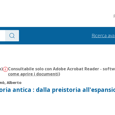
Ricerca av
b)
Consultabile solo con Adobe Acrobat Reader - softwa
come aprire i documenti
)
nò, Alberto
toria antica : dalla preistoria all'espans