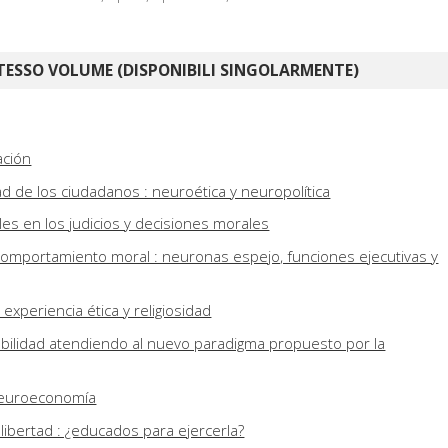
TESSO VOLUME (DISPONIBILI SINGOLARMENTE)
ación
tad de los ciudadanos : neuroética y neuropolítica
s en los judicios y decisiones morales
comportamiento moral : neuronas espejo, funciones ejecutivas y
, experiencia ética y religiosidad
abilidad atendiendo al nuevo paradigma propuesto por la
neuroeconomía
libertad : ¿educados para ejercerla?