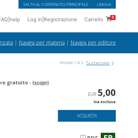
SALTA AL CONTENUTO PRINCIPALE
LINGUA
0
FAQ
|
help
Log in
|
Registrazione
Carrello
anzata
|
Naviga per materia
|
Naviga per editore
Successivo
Risultati 1 di 3
e gratuito - (
scopri
5,00
EUR
Iva esclusa
ACQUISTA
EB