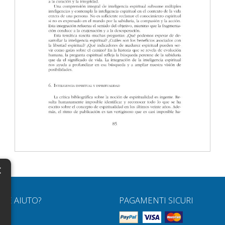
×
N
RVE AIUTO?
PAGAMENTI SICURI
H
Q
H