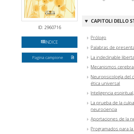
CAPITOLI DELLO S
ID: 2960716
Prólogo
INDICE
Palabras de present
La indeclinable liber
Pagina campione
Mecanismos cerebrale
Neuropsicología del 
ética universal
Inteligencia espiritual
La prueba de la culp
neurociencia
Aportaciones de la 
Programados para la 