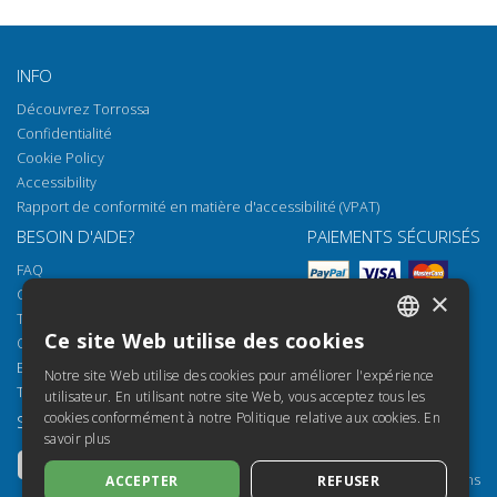
INFO
Découvrez Torrossa
Confidentialité
Cookie Policy
Accessibility
Rapport de conformité en matière d'accessibilité (VPAT)
BESOIN D'AIDE?
PAIEMENTS SÉCURISÉS
FAQ
Comment ouvrir nos documents
×
Torrossa Reader
Ce site Web utilise des cookies
Options d'accès
ITALIAN
Email:
helpdesk@torrossa.com
Notre site Web utilise des cookies pour améliorer l'expérience
SPANISH
Tel:
+39 055 5018800
utilisateur. En utilisant notre site Web, vous acceptez tous les
cookies conformément à notre Politique relative aux cookies.
En
SUIVEZ-NOUS
NOS RESSOURCES
FRENCH
savoir plus
Torrossa Info
ENGLISH
Torrossa pour Institutions
ACCEPTER
REFUSER