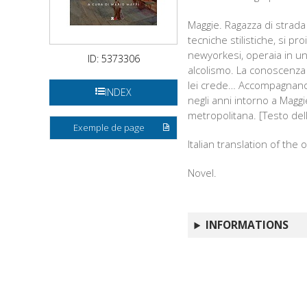
Maggie. Ragazza di strada
tecniche stilistiche, si p
newyorkesi, operaia in una
ID: 5373306
alcolismo. La conoscenza 
lei crede… Accompagnano 
INDEX
negli anni intorno a Maggi
metropolitana. [Testo dell
Exemple de page
Italian translation of the o
Novel.
INFORMATIONS