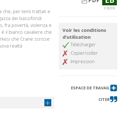
PDF
E-BOOK
che, per temi trattati e
agazza dei bassifondi
o, fra povertà, violenza e
Voir les conditions
è il bianco cavaliere che
d’utilisation
rkesi che Crane scrisse
Télécharger
uova realtà
Copier/coller
Impression
ESPACE DE TRAVAIL
CITER