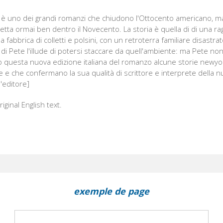
 è uno dei grandi romanzi che chiudono l'Ottocento americano, ma 
roietta ormai ben dentro il Novecento. La storia è quella di di una r
 fabbrica di colletti e polsini, con un retroterra familiare disastrat
di Pete l'illude di potersi staccare da quell'ambiente: ma Pete non 
questa nuova edizione italiana del romanzo alcune storie newyo
e e che confermano la sua qualità di scrittore e interprete della n
'editore]
riginal English text.
exemple de page