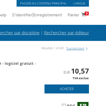
PASSER AU CONTENU PRINCIPAL
LANGUE
0
help
S'identifier
|
Enregistrement
Panier
ercher par discipline
|
Rechercher par éditeur
Successivo
Résultats 1 of 439
 logiciel gratuit -
10,57
EUR
TVA exclue
ACHETER
EB