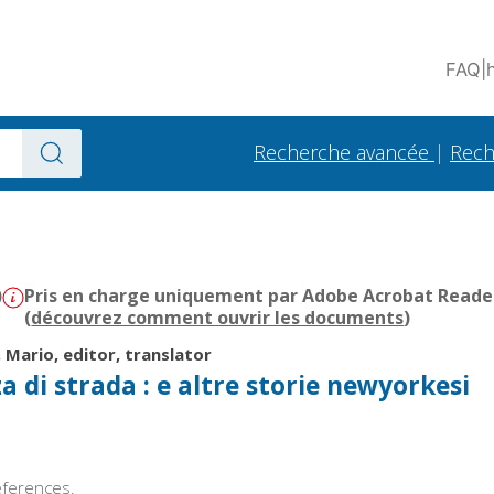
FAQ
|
Recherche avancée
|
Rech
)
Pris en charge uniquement par Adobe Acrobat Reader -
(
découvrez comment ouvrir les documents
)
, Mario, editor, translator
a di strada : e altre storie newyorkesi
references.