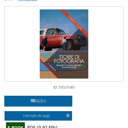
ID: 5053180
INDEX
Exemple de page
PDF (0,92 Mb)
E-BOOK