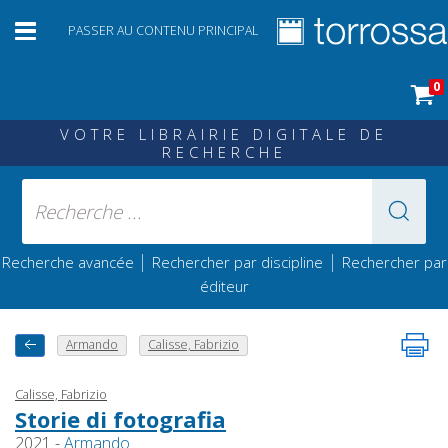
PASSER AU CONTENU PRINCIPAL
0
VOTRE LIBRAIRIE DIGITALE DE
RECHERCHE
|
|
Recherche avancée
Rechercher par discipline
Rechercher par
éditeur
Armando
Calisse, Fabrizio
Calisse, Fabrizio
Storie di fotografia
2021 -
Armando