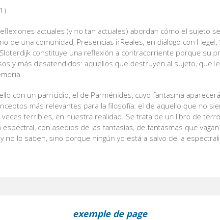
1).
 reflexiones actuales (y no tan actuales) abordan cómo el sujeto se
no de una comunidad, Presencias irReales, en diálogo con Hegel, S
 Sloterdijk constituye una reflexión a contracorriente porque su pr
s y más desatendidos: aquellos que destruyen al sujeto, que le 
emoria.
ello con un parricidio, el de Parménides, cuyo fantasma aparecerá 
nceptos más relevantes para la filosofía: el de aquello que no si
 veces terribles, en nuestra realidad. Se trata de un libro de terr
a espectral, con asedios de las fantasías, de fantasmas que vagan
 no lo saben, sino porque ningún yo está a salvo de la espectraliz
exemple de page