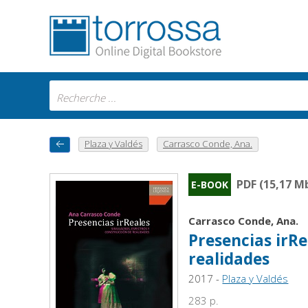
Plaza y Valdés
Carrasco Conde, Ana.
PDF (15,17 M
E-BOOK
Carrasco Conde, Ana.
Presencias irRe
realidades
2017 -
Plaza y Valdés
283 p.