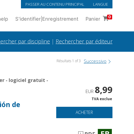
PASSER AU CONTENU PRINCIPAL
LANGUE
0
help
S'identifier
|
Enregistrement
Panier
ercher par discipline
|
Rechercher par éditeur
Successivo
Résultats 1 of 3
- logiciel gratuit -
8,99
EUR
TVA exclue
ión de
ACHETER
EB