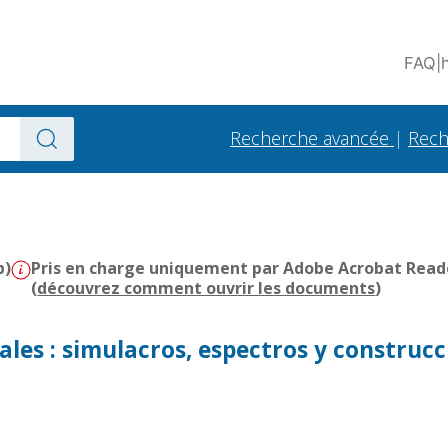
FAQ
|
Recherche avancée
|
Rech
b)
Pris en charge uniquement par Adobe Acrobat Reader 
(
découvrez comment ouvrir les documents
)
ales : simulacros, espectros y construcc