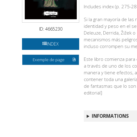
Includes index (p. 275-28
Si la gran mayoría de las
identidad y peso en el se
ID: 4665230
Deleuze, Derrida, Žižek o
mecanismos más peligroso
INDEX
incluso corrompen su m
Este libro comienza para 
Exemple de page
a través de uno de los co
manera y tiene efectos, a
contener toda una galerí
de fantasmas que lo son y
editorial]
INFORMATIONS