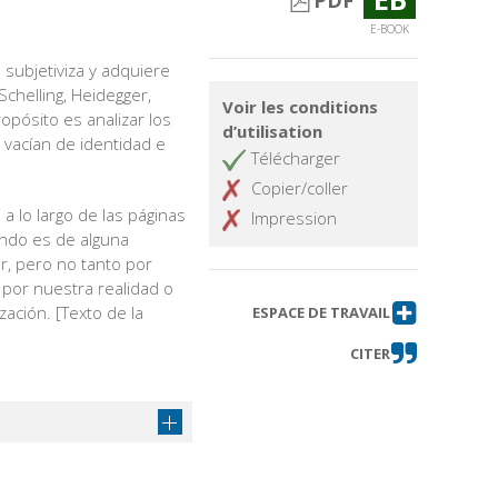
PDF
E-BOOK
 subjetiviza y adquiere
chelling, Heidegger,
Voir les conditions
opósito es analizar los
d’utilisation
vacían de identidad e
Télécharger
Copier/coller
a lo largo de las páginas
Impression
endo es de alguna
or, pero no tanto por
 por nuestra realidad o
ación. [Texto de la
ESPACE DE TRAVAIL
CITER