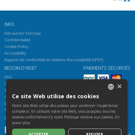
INFO
Découvrez Torrossa
Confidentialité
Cookie Policy
Accessibility
Rapport de conformité en matière d'accessibilité (VPAT)
BESOIN D'AIDE?
PAIEMENTS SÉCURISÉS
FAQ
Comment ouvrir nos documents
×
Torrossa Reader
Ce site Web utilise des cookies
Options d'accès
ITALIAN
Email:
helpdesk@torrossa.com
Notre site Web utilise des cookies pour améliorer l'expérience
SPANISH
Tel:
+39 055 5018800
utilisateur. En utilisant notre site Web, vous acceptez tous les
cookies conformément à notre Politique relative aux cookies.
En
SUIVEZ-NOUS
NOS RESSOURCES
FRENCH
savoir plus
Torrossa Info
ENGLISH
Torrossa pour Institutions
ACCEPTER
REFUSER