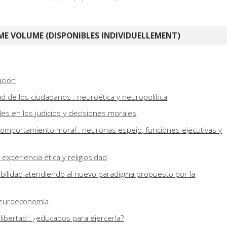
E VOLUME (DISPONIBLES INDIVIDUELLEMENT)
ación
tad de los ciudadanos : neuroética y neuropolítica
s en los judicios y decisiones morales
comportamiento moral : neuronas espejo, funciones ejecutivas y
, experiencia ética y religiosidad
abilidad atendiendo al nuevo paradigma propuesto por la
neuroeconomía
libertad : ¿educados para ejercerla?