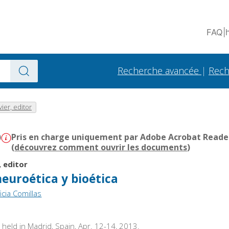
FAQ
|
Recherche avancée
|
Rech
vier, editor
)
Pris en charge uniquement par Adobe Acrobat Reader -
(
découvrez comment ouvrir les documents
)
, editor
neuroética y bioética
icia Comillas
held in Madrid, Spain, Apr. 12-14, 2013.