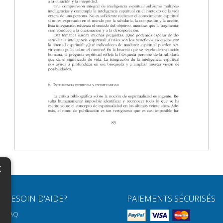
×
N
BESOIN D'AIDE?
PAIEMENTS SÉCURISÉS
H
FAQ
H