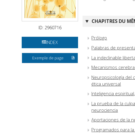
CHAPITRES DU MÊM
ID: 2960716
Prólogo
INDEX
Palabras de present
La indeclinable liber
Exemple de page
Mecanismos cerebrale
Neuropsicología del 
ética universal
Inteligencia espiritual
La prueba de la culp
neurociencia
Aportaciones de la 
Programados para la 