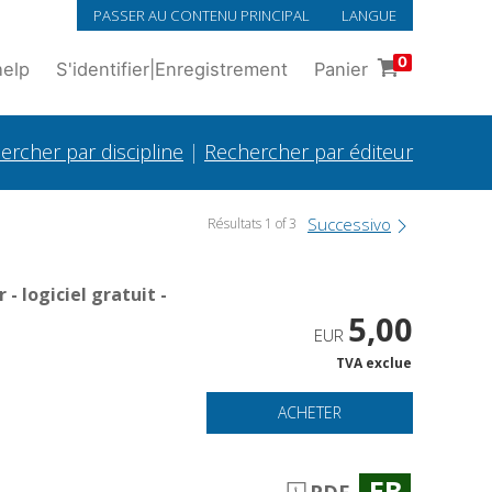
PASSER AU CONTENU PRINCIPAL
LANGUE
0
help
S'identifier
|
Enregistrement
Panier
ercher par discipline
|
Rechercher par éditeur
Successivo
Résultats 1 of 3
 logiciel gratuit -
5,00
EUR
TVA exclue
ACHETER
EB