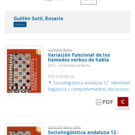
Guillèn Sutil, Rosario
Auteur
Guillèn Sutil, Rosario
Variación funcional de los
llamados verbos de habla
2015 - Universidad de Sevilla
FAIT PARTIE DE
Sociolingüística andaluza 12 : identidad
lingüística y comportamientos discursivos
C
PDF
CHAPITRE
Guillén Sutil, Rosario, editor
Sociolingüística andaluza 12 :