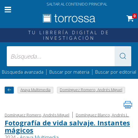
SALTAR AL CONTENIDO PRINCIPAL
0
TU LIBRERÍA DIGITAL DE
INVESTIGACIÓN
|
|
Búsqueda avanzada
Buscar por materia
Buscar por editorial
Anaya Multimedia
Domínguez Romero, Andrés Miguel
|
Domínguez Romero, Andrés Miguel
Domínguez Blanco, Andrés L.
Fotografía de vida salvaje. Instantes
mágicos
2024 -
Anaya Multimedia