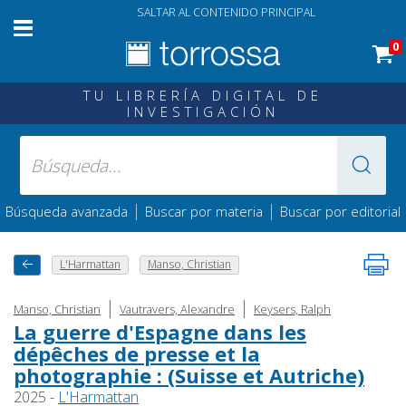
SALTAR AL CONTENIDO PRINCIPAL
0
TU LIBRERÍA DIGITAL DE
INVESTIGACIÓN
|
|
Búsqueda avanzada
Buscar por materia
Buscar por editorial
L'Harmattan
Manso, Christian
|
|
Manso, Christian
Vautravers, Alexandre
Keysers, Ralph
La guerre d'Espagne dans les
dépêches de presse et la
photographie : (Suisse et Autriche)
2025 -
L'Harmattan