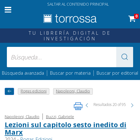
SALTAR AL CONTENIDO PRINCIPAL
0
TU LIBRERÍA DIGITAL DE
INVESTIGACIÓN
|
|
Búsqueda avanzada
Buscar por materia
Buscar por editorial
Rogas edizioni
Napoleoni, Claudio
Resultados 20 of 95
|
Napoleoni, Claudio
Buzzi, Gabriele
Lezioni sul capitolo sesto inedito di
Marx
2024 -
Rogas Edizioni