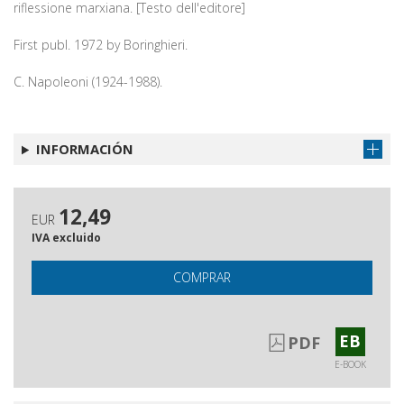
riflessione marxiana. [Testo dell'editore]
First publ. 1972 by Boringhieri.
C. Napoleoni (1924-1988).
INFORMACIÓN
12,49
EUR
IVA excluido
COMPRAR
EB
PDF
E-BOOK