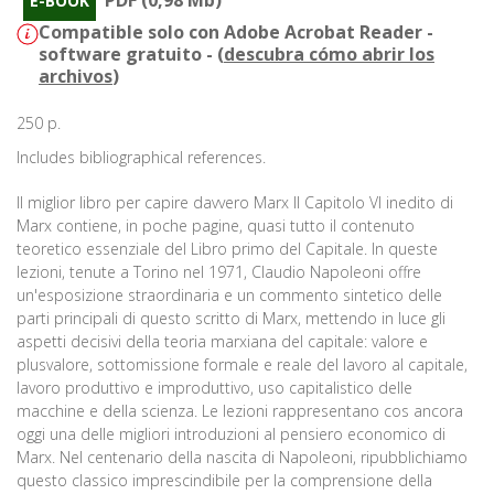
PDF (0,98 Mb)
E-BOOK
Compatible solo con Adobe Acrobat Reader -
software gratuito - (
descubra cómo abrir los
archivos
)
250 p.
Includes bibliographical references.
Il miglior libro per capire davvero Marx Il Capitolo VI inedito di
Marx contiene, in poche pagine, quasi tutto il contenuto
teoretico essenziale del Libro primo del Capitale. In queste
lezioni, tenute a Torino nel 1971, Claudio Napoleoni offre
un'esposizione straordinaria e un commento sintetico delle
parti principali di questo scritto di Marx, mettendo in luce gli
aspetti decisivi della teoria marxiana del capitale: valore e
plusvalore, sottomissione formale e reale del lavoro al capitale,
lavoro produttivo e improduttivo, uso capitalistico delle
macchine e della scienza. Le lezioni rappresentano cos ancora
oggi una delle migliori introduzioni al pensiero economico di
Marx. Nel centenario della nascita di Napoleoni, ripubblichiamo
questo classico imprescindibile per la comprensione della