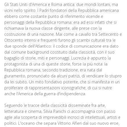
Gli Stati Uniti d'America e Roma antica: due mondi lontani, ma
vicini nello spirito. I Padri fondatori della Repubblica americana
ebbero come costante punto di riferimento vicende e
personaggi della Repubblica romana: era ad essi infatti che si
richiamava la nuova classe dirigente, alle prese con la
costruzione di una nazione. Mai come a cavallo tra Settecento e
Ottocento intensi e frequenti furono gli scambi culturali tra le
due sponde dell'Atlantico: il codice di comunicazione era dato
dal comune background costituito dalla classicità, con il suo
bagaglio di storie, miti e personaggi. Lucrezia è appunto la
protagonista di una di queste storie, forse la più nota: la
Repubblica romana, secondo tradizione, era nata dal
giuramento, pronunciato da alcuni patrizi, di vendicare lo stupro
da lei subito. Un mito fondativo potente, che si manifesta in un
proliferare di rappresentazioni iconografiche, di cui si nutre
anche l'America della guerra d'indipendenza.
Seguendo le tracce della classicità disseminate fra arte,
letteratura e cinema, Silvia Panichi ci accompagna con passo
agile alla scoperta di imprevedibili incroci di intellettuali, artisti e
politici. L'oceano che separa Vittorio Alfieri dal suo nuovo eroe,