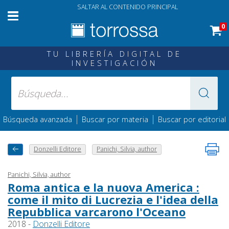
SALTAR AL CONTENIDO PRINCIPAL
0
TU LIBRERÍA DIGITAL DE
INVESTIGACIÓN
|
|
Búsqueda avanzada
Buscar por materia
Buscar por editorial
Donzelli Editore
Panichi, Silvia, author
Panichi, Silvia, author
Roma antica e la nuova America :
come il mito di Lucrezia e l'idea della
Repubblica varcarono l'Oceano
2018 -
Donzelli Editore