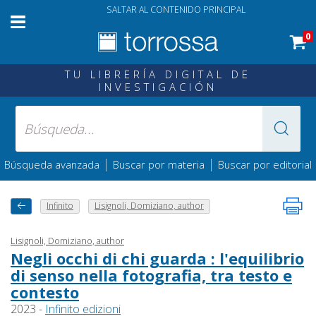
SALTAR AL CONTENIDO PRINCIPAL
0
TU LIBRERÍA DIGITAL DE
INVESTIGACIÓN
|
|
Búsqueda avanzada
Buscar por materia
Buscar por editorial
Infinito
Lisignoli, Domiziano, author
Lisignoli, Domiziano, author
Negli occhi di chi guarda : l'equilibrio
di senso nella fotografia, tra testo e
contesto
2023 -
Infinito edizioni