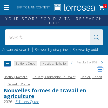
0
SKIP TO MAIN CONTENT
YOUR STORE FOR DIGITAL RESEARCH
TEXTS
|
|
Advanced search
Browse by discipline
Browse by publisher
Results 2 of 863
Éditions Quae
Hostiou, Nathalie
|
|
Hostiou, Nathalie
Soulard, Christophe-Toussaint
Dedieu, Benoît
|
Gasselin, Pierre
Nouvelles formes de travail en
agriculture
2026 -
Editions Quae