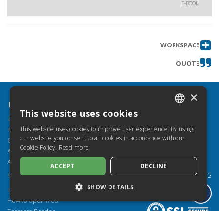
E-BOOK
WORKSPACE
QUOTE
×
INFO
This website uses cookies
ITALIAN
Discover Torrossa
This website uses cookies to improve user experience. By using
Privacy Policy
SPANISH
our website you consent to all cookies in accordance with our
Cookie Policy
Cookie Policy.
Read more
FRENCH
Accessibility
Accessibility Conformance Report (VPAT)
ACCEPT
DECLINE
ENGLISH
HELP
SECURE PAYMENTS
GERMAN
SHOW DETAILS
FAQ
How to open files
Torrossa Reader