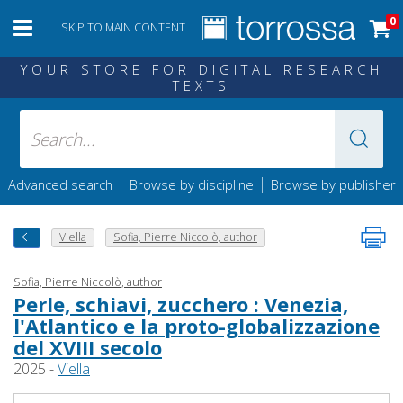
0
SKIP TO MAIN CONTENT
YOUR STORE FOR DIGITAL RESEARCH
TEXTS
|
|
Advanced search
Browse by discipline
Browse by publisher
Viella
Sofia, Pierre Niccolò, author
Sofia, Pierre Niccolò, author
Perle, schiavi, zucchero : Venezia,
l'Atlantico e la proto-globalizzazione
del XVIII secolo
2025 -
Viella