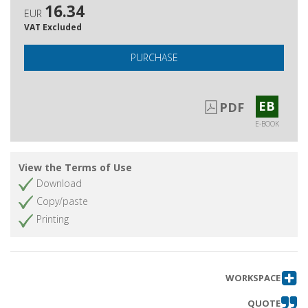
16.34
EUR
VAT Excluded
PURCHASE
EB
PDF
E-BOOK
View the Terms of Use
Download
Copy/paste
Printing
WORKSPACE
QUOTE