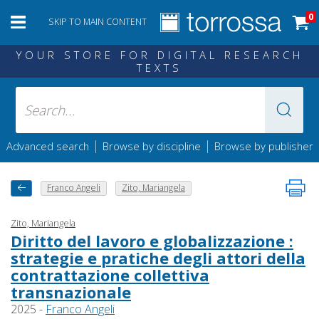
0
SKIP TO MAIN CONTENT
YOUR STORE FOR DIGITAL RESEARCH
TEXTS
|
|
Advanced search
Browse by discipline
Browse by publisher
Franco Angeli
Zito, Mariangela
Zito, Mariangela
Diritto del lavoro e globalizzazione :
strategie e pratiche degli attori della
contrattazione collettiva
transnazionale
2025 -
Franco Angeli