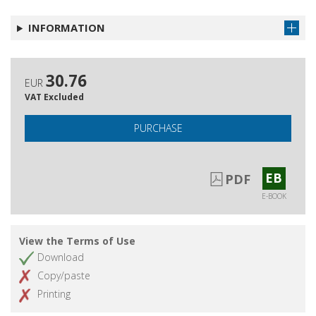
INFORMATION
30.76
EUR
VAT Excluded
PURCHASE
EB
PDF
E-BOOK
View the Terms of Use
Download
Copy/paste
Printing