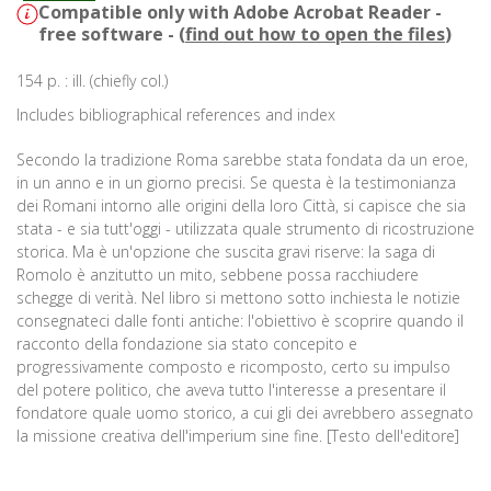
Compatible only with Adobe Acrobat Reader -
free software - (
find out how to open the files
)
154 p. : ill. (chiefly col.)
Includes bibliographical references and index
Secondo la tradizione Roma sarebbe stata fondata da un eroe,
in un anno e in un giorno precisi. Se questa è la testimonianza
dei Romani intorno alle origini della loro Città, si capisce che sia
stata - e sia tutt'oggi - utilizzata quale strumento di ricostruzione
storica. Ma è un'opzione che suscita gravi riserve: la saga di
Romolo è anzitutto un mito, sebbene possa racchiudere
schegge di verità. Nel libro si mettono sotto inchiesta le notizie
consegnateci dalle fonti antiche: l'obiettivo è scoprire quando il
racconto della fondazione sia stato concepito e
progressivamente composto e ricomposto, certo su impulso
del potere politico, che aveva tutto l'interesse a presentare il
fondatore quale uomo storico, a cui gli dei avrebbero assegnato
la missione creativa dell'imperium sine fine. [Testo dell'editore]