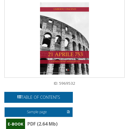
ID: 5969532
TABLE OF CONTENTS
Sample page
PDF (2.64 Mb)
E-BOOK