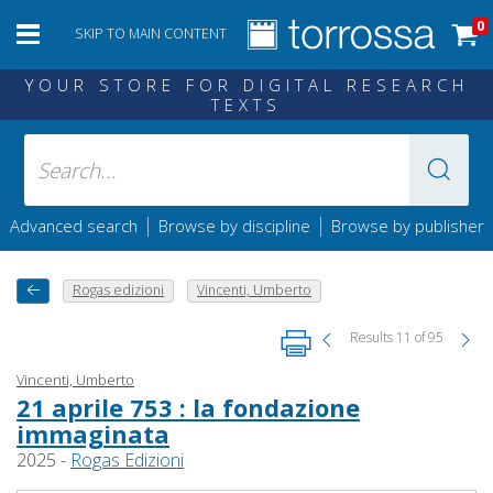
0
SKIP TO MAIN CONTENT
YOUR STORE FOR DIGITAL RESEARCH
TEXTS
|
|
Advanced search
Browse by discipline
Browse by publisher
Rogas edizioni
Vincenti, Umberto
Results 11 of 95
Vincenti, Umberto
21 aprile 753 : la fondazione
immaginata
2025 -
Rogas Edizioni