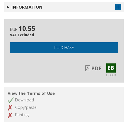
INFORMATION
10.55
EUR
VAT Excluded
PURCHASE
EB
PDF
E-BOOK
View the Terms of Use
Download
Copy/paste
Printing