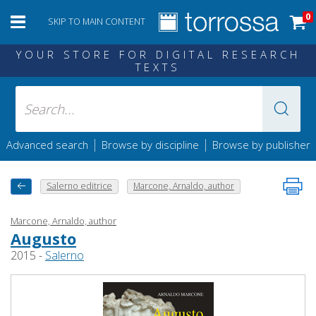
0
SKIP TO MAIN CONTENT
YOUR STORE FOR DIGITAL RESEARCH
TEXTS
|
|
Advanced search
Browse by discipline
Browse by publisher
Salerno editrice
Marcone, Arnaldo, author
Marcone, Arnaldo, author
Augusto
2015 -
Salerno