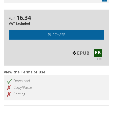
16.34
EUR
VAT Excluded
PURCHASE
EB
EPUB
E-BOOK
View the Terms of Use
Download
Copy/Paste
Printing