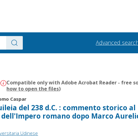
Advanced searc
)
Compatible only with Adobe Acrobat Reader - free so
how to open the files
)
como Caspar
uileia del 238 d.C. : commento storico al 
ia dell'Impero romano dopo Marco Aureli
versitaria Udinese