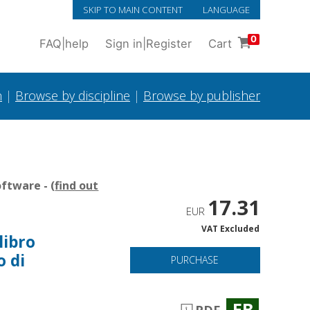
SKIP TO MAIN CONTENT
LANGUAGE
0
FAQ
|
help
Sign in
|
Register
Cart
h
|
Browse by discipline
|
Browse by publisher
ftware - (
find out
17.31
EUR
VAT Excluded
libro
o di
PURCHASE
EB