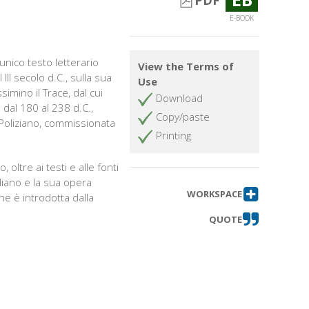
PDF
E-BOOK
unico testo letterario
View the Terms of
II secolo d.C., sulla sua
Use
imino il Trace, dal cui
Download
i dal 180 al 238 d.C.,
Copy/paste
 Poliziano, commissionata
Printing
 oltre ai testi e alle fonti
odiano e la sua opera
WORKSPACE
ne è introdotta dalla
QUOTE