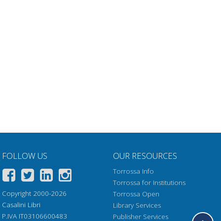
FOLLOW US
OUR RESOURCES
Torrossa Info
Torrossa for Institutions
Copyright 2000-2026
Torrossa Open
Casalini Libri
Library Services
P.IVA IT03106600483
Publisher Services