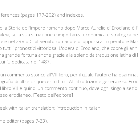
 references (pages 177-202) and indexes.
de la Storia dell'Impero romano dopo Marco Aurelio di Erodiano è l'
leia, sulla sua situazione e importanza economica e strategica nel I
ele nel 238 d.C. al Senato romano e di opporsi all'imperatore Mass
tutti i pronostici vittoriosa. L'opera di Erodiano, che copre gli ann
 grande fortuna anche grazie alla splendida traduzione latina di
cui fu dedicata nel 1487.
n commento storico all'VIII libro, per il quale l'autore ha esaminato,
liografia di oltre cinquecento titoli. All'introduzione generale su Er
l libro VIII e quindi un commento continuo, dove ogni singola sezio
asso erodianeo. [Testo dell'editore]
eek with Italian translation; introduction in Italian.
the editor (pages 7-23).