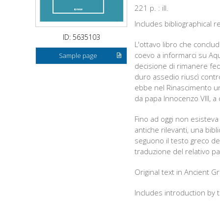
221 p. : ill.
Includes bibliographical
ID: 5635103
L'ottavo libro che conclu
coevo a informarci su Aqui
Sample page
decisione di rimanere fed
duro assedio riuscì contro 
ebbe nel Rinascimento una
da papa Innocenzo VIII, a 
Fino ad oggi non esisteva u
antiche rilevanti, una bib
seguono il testo greco de
traduzione del relativo p
Original text in Ancient Gr
Includes introduction by 