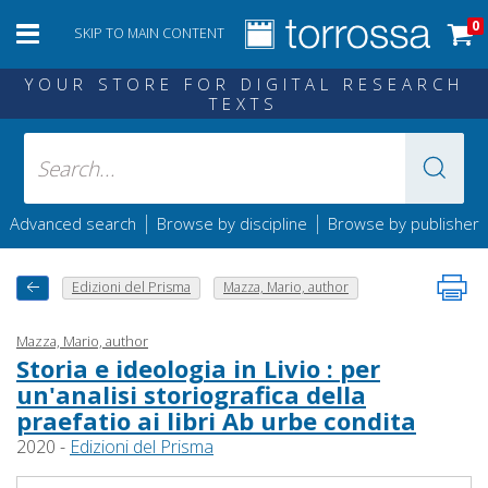
0
SKIP TO MAIN CONTENT
YOUR STORE FOR DIGITAL RESEARCH
TEXTS
|
|
Advanced search
Browse by discipline
Browse by publisher
Edizioni del Prisma
Mazza, Mario, author
Mazza, Mario, author
Storia e ideologia in Livio : per
un'analisi storiografica della
praefatio ai libri Ab urbe condita
2020 -
Edizioni del Prisma