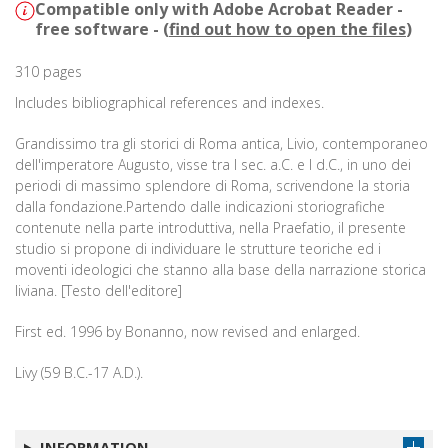
Compatible only with Adobe Acrobat Reader -
free software - (
find out how to open the files
)
310 pages
Includes bibliographical references and indexes.
Grandissimo tra gli storici di Roma antica, Livio, contemporaneo
dell'imperatore Augusto, visse tra I sec. a.C. e I d.C., in uno dei
periodi di massimo splendore di Roma, scrivendone la storia
dalla fondazione.Partendo dalle indicazioni storiografiche
contenute nella parte introduttiva, nella Praefatio, il presente
studio si propone di individuare le strutture teoriche ed i
moventi ideologici che stanno alla base della narrazione storica
liviana. [Testo dell'editore]
First ed. 1996 by Bonanno, now revised and enlarged.
Livy (59 B.C.-17 A.D.).
INFORMATION