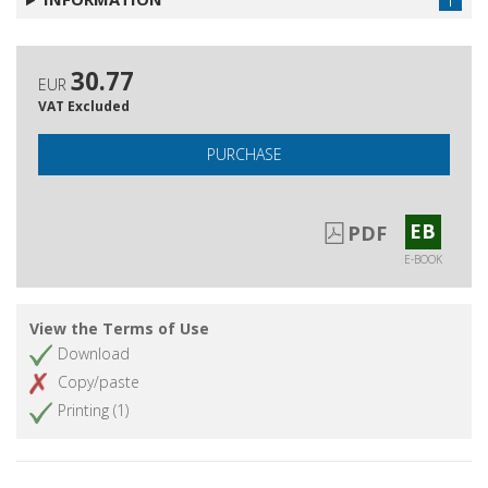
30.77
EUR
VAT Excluded
PURCHASE
EB
PDF
E-BOOK
View the Terms of Use
Download
Copy/paste
Printing (1)