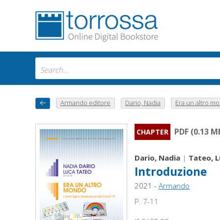
Armando editore
Dario, Nadia
Era un altro mon
PDF (0.13 M
CHAPTER
Dario, Nadia
|
Tateo, 
Introduzione
2021 -
Armando
P. 7-11