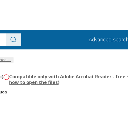
Advanced searc
do :...
b)
Compatible only with Adobe Acrobat Reader - free s
how to open the files
)
Luca