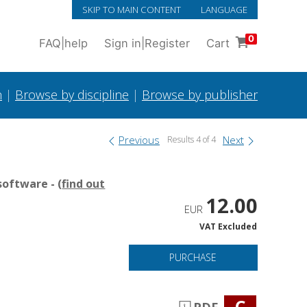
SKIP TO MAIN CONTENT
LANGUAGE
0
FAQ
|
help
Sign in
|
Register
Cart
h
|
Browse by discipline
|
Browse by publisher
Previous
Next
Results 4 of 4
oftware - (
find out
12.00
EUR
VAT Excluded
PURCHASE
C