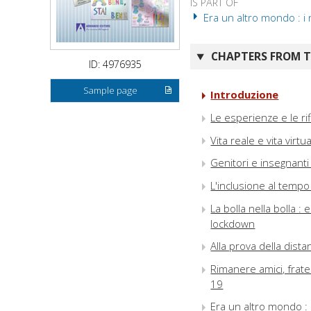
IS PART OF
Era un altro mondo : i n
CHAPTERS FROM TH
ID: 4976935
Sample page
Introduzione
Le esperienze e le rif
Vita reale e vita virt
Genitori e insegnanti 
L'inclusione al tempo
La bolla nella bolla 
lockdown
Alla prova della dist
Rimanere amici, frate
19
Era un altro mondo : i