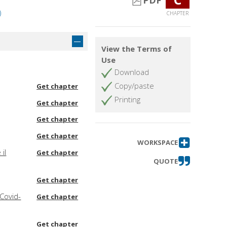
PDF
)
CHAPTER
View the Terms of
Use
Download
Copy/paste
Get chapter
Printing
Get chapter
Get chapter
Get chapter
WORKSPACE
il
Get chapter
QUOTE
Get chapter
 Covid-
Get chapter
Get chapter