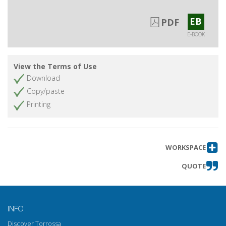
EB
PDF
E-BOOK
View the Terms of Use
Download
Copy/paste
Printing
WORKSPACE
QUOTE
INFO
Discover Torrossa