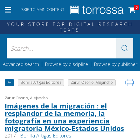
0
SKIP TO MAIN CONTENT
YOUR STORE FOR DIGITAL RESEARCH
TEXTS
|
|
Advanced search
Browse by discipline
Browse by publisher
Bonilla Artigas Editores
Zarur Osorio, Alejandro
Zarur Osorio, Alejandro
Imágenes de la migración : el
resplandor de la memoria, la
fotografía en una experiencia
migratoria México-Estados Unidos
2017 -
Bonilla Artigas Editores