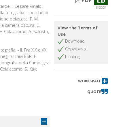
PDF
delli, Cesare Rinaldi,
E-BOOK
la fotografia: il perchè di
tione pelasgica; F. M.
 e la camera oscura: E.
View the Terms of
 F. Colaiacomo, A. Salustri,
Use
Download
Copy/paste
rafia. - II. Fra XIX e XX
egli archivi BSR; F.
Printing
 topografia della Campagna
 Colaiacomo, S. Kay;
WORKSPACE
QUOTE