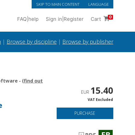
SKIP TO MAIN CONTENT
LANGUAGE
0
FAQ
|
help
Sign in
|
Register
Cart
h
|
Browse by discipline
|
Browse by publisher
ftware - (
find out
15.40
EUR
VAT Excluded
e
PURCHASE
EB