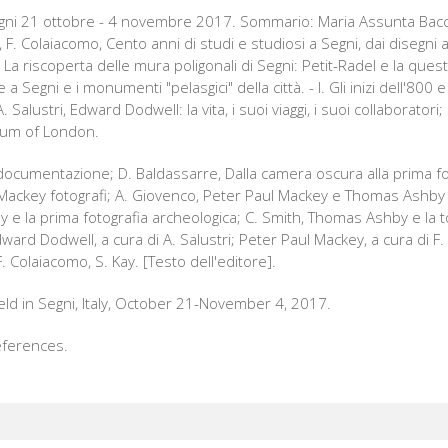
egni 21 ottobre - 4 novembre 2017. Sommario: Maria Assunta Baccar
li, F. Colaiacomo, Cento anni di studi e studiosi a Segni, dai disegni al
, La riscoperta delle mura poligonali di Segni: Petit-Radel e la ques
e a Segni e i monumenti "pelasgici" della città. - I. Gli inizi dell'800
 Salustri, Edward Dodwell: la vita, i suoi viaggi, i suoi collaboratori;
eum of London.
e documentazione; D. Baldassarre, Dalla camera oscura alla prima fotog
 Mackey fotografi; A. Giovenco, Peter Paul Mackey e Thomas Ashby n
y e la prima fotografia archeologica; C. Smith, Thomas Ashby e la
Edward Dodwell, a cura di A. Salustri; Peter Paul Mackey, a cura di F.
 Colaiacomo, S. Kay. [Testo dell'editore].
held in Segni, Italy, October 21-November 4, 2017.
references.