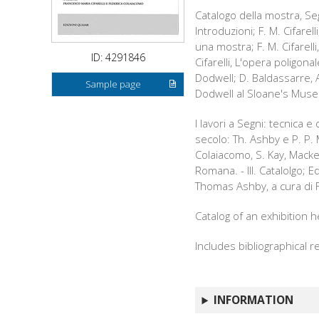
Catalogo della mostra, S
Introduzioni; F. M. Cifarel
una mostra; F. M. Cifarelli
ID: 4291846
Cifarelli, L'opera poligonal
Dodwell; D. Baldassarre, A.
Sample page
Dodwell al Sloane's Mus
I lavori a Segni: tecnica 
secolo: Th. Ashby e P. P.
Colaiacomo, S. Kay, Macke
Romana. - III. Catalolgo; 
Thomas Ashby, a cura di F.
Catalog of an exhibition 
Includes bibliographical 
INFORMATION