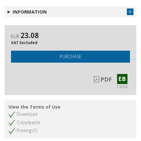
Sobre los autores
Get chapter
INFORMATION
23.08
EUR
VAT Excluded
PURCHASE
EB
PDF
E-BOOK
View the Terms of Use
Download
Copy/paste
Printing (1)