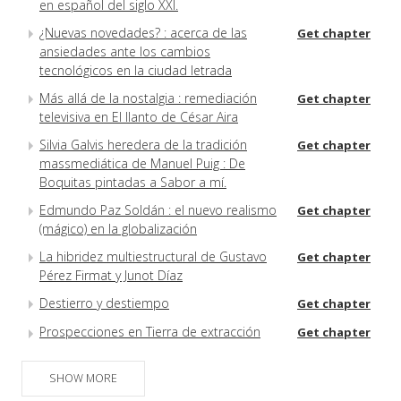
en español del siglo XXI.
¿Nuevas novedades? : acerca de las
Get chapter
ansiedades ante los cambios
tecnológicos en la ciudad letrada
Más allá de la nostalgia : remediación
Get chapter
televisiva en El llanto de César Aira
Silvia Galvis heredera de la tradición
Get chapter
massmediática de Manuel Puig : De
Boquitas pintadas a Sabor a mí.
Edmundo Paz Soldán : el nuevo realismo
Get chapter
(mágico) en la globalización
La hibridez multiestructural de Gustavo
Get chapter
Pérez Firmat y Junot Díaz
Destierro y destiempo
Get chapter
Prospecciones en Tierra de extracción
Get chapter
La literatura envolvente y otros retos del
Get chapter
SHOW MORE
escritor multimedia