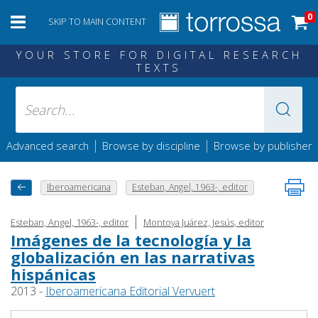
0
SKIP TO MAIN CONTENT
YOUR STORE FOR DIGITAL RESEARCH
TEXTS
|
|
Advanced search
Browse by discipline
Browse by publisher
Iberoamericana
Esteban, Angel, 1963-, editor
|
Esteban, Angel, 1963-, editor
Montoya Juárez, Jesús, editor
Imágenes de la tecnología y la
globalización en las narrativas
hispánicas
2013 -
Iberoamericana Editorial Vervuert