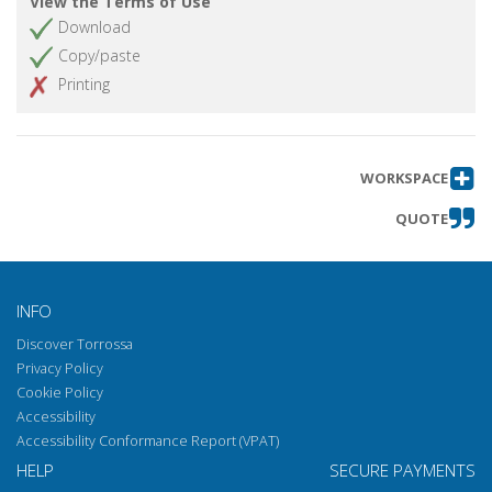
View the Terms of Use
Download
Copy/paste
Printing
WORKSPACE
QUOTE
INFO
Discover Torrossa
Privacy Policy
Cookie Policy
Accessibility
Accessibility Conformance Report (VPAT)
HELP
SECURE PAYMENTS