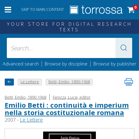
0
SKIP TO MAIN CONTENT
YOUR STORE FOR DIGITAL RESEARCH
TEXTS
|
|
Advanced search
Browse by discipline
Browse by publisher
Le Lettere
Betti, Emilio, 1890-1968
|
Betti, Emilio, 1890-1968
Fanizza, Lucia, editor
Emilio Betti : continuità e imperium
nella storia costituzionale romana
2007 -
Le Lettere