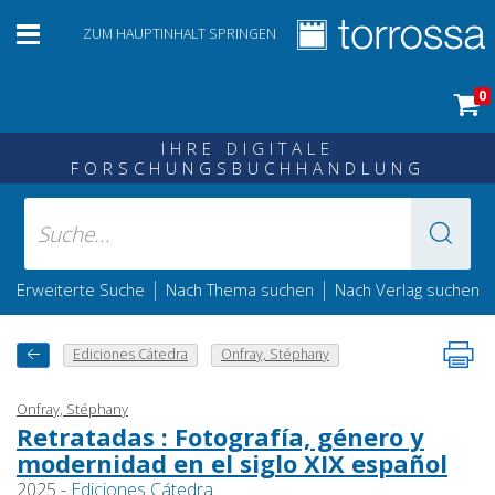
ZUM HAUPTINHALT SPRINGEN
0
IHRE DIGITALE
FORSCHUNGSBUCHHANDLUNG
|
|
Erweiterte Suche
Nach Thema suchen
Nach Verlag suchen
Ediciones Cátedra
Onfray, Stéphany
Onfray, Stéphany
Retratadas : Fotografía, género y
modernidad en el siglo XIX español
2025 -
Ediciones Cátedra