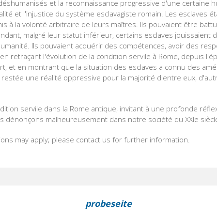
s déshumanisés et la reconnaissance progressive d'une certaine h
utalité et l'injustice du système esclavagiste romain. Les esclaves
 à la volonté arbitraire de leurs maîtres. Ils pouvaient être battu
nt, malgré leur statut inférieur, certains esclaves jouissaient 
umanité. Ils pouvaient acquérir des compétences, avoir des resp
en retraçant l'évolution de la condition servile à Rome, depuis l'
art, et en montrant que la situation des esclaves a connu des amél
 restée une réalité oppressive pour la majorité d'entre eux, d'autr
ition servile dans la Rome antique, invitant à une profonde réflex
dénonçons malheureusement dans notre société du XXIe siècle.
ions may apply; please contact us for further information.
probeseite