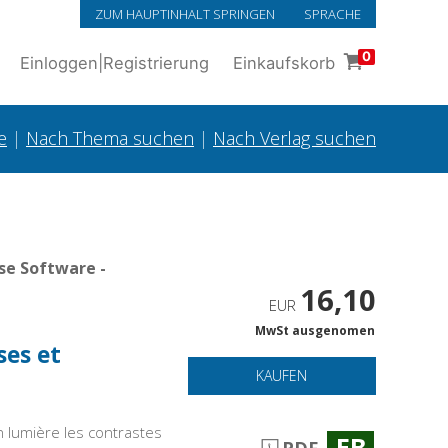
ZUM HAUPTINHALT SPRINGEN
SPRACHE
0
Einloggen
|
Registrierung
Einkaufskorb
e
|
Nach Thema suchen
|
Nach Verlag suchen
se Software -
16,10
EUR
MwSt ausgenomen
ses et
KAUFEN
n lumière les contrastes
EB