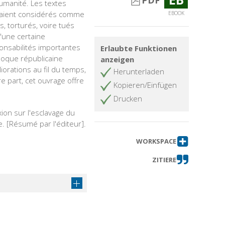
PDF
umanité. Les textes
 étaient considérés comme
EBOOK
s, torturés, voire tués
d'une certaine
onsabilités importantes
Erlaubte Funktionen
époque républicaine
anzeigen
iorations au fil du temps,
Herunterladen
e part, cet ouvrage offre
Kopieren/Einfügen
Drucken
ion sur l'esclavage du
 [Résumé par l'éditeur].
WORKSPACE
ZITIERE