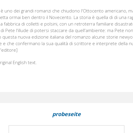
 è uno dei grandi romanzi che chiudono l'Ottocento americano, ma 
roietta ormai ben dentro il Novecento. La storia è quella di di una r
 fabbrica di colletti e polsini, con un retroterra familiare disastrat
di Pete l'illude di potersi staccare da quell'ambiente: ma Pete non 
questa nuova edizione italiana del romanzo alcune storie newyo
e e che confermano la sua qualità di scrittore e interprete della n
'editore]
riginal English text.
probeseite