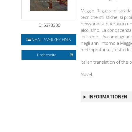
Maggie. Ragazza di strada
tecniche stilistiche, si p
newyorkesi, operaia in una
ID: 5373306
alcolismo. La conoscenza 
lei crede… Accompagnano 
INHALTSVERZEICHNIS
negli anni intorno a Maggi
metropolitana. [Testo dell
Probeseite
Italian translation of the o
Novel.
INFORMATIONEN