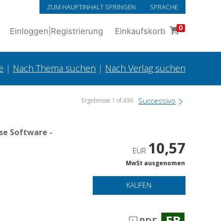
ZUM HAUPTINHALT SPRINGEN
SPRACHE
0
Einloggen
|
Registrierung
Einkaufskorb
e
|
Nach Thema suchen
|
Nach Verlag suchen
Successivo
Ergebnisse 1 of 436
se Software -
10,57
EUR
MwSt ausgenomen
KAUFEN
EB