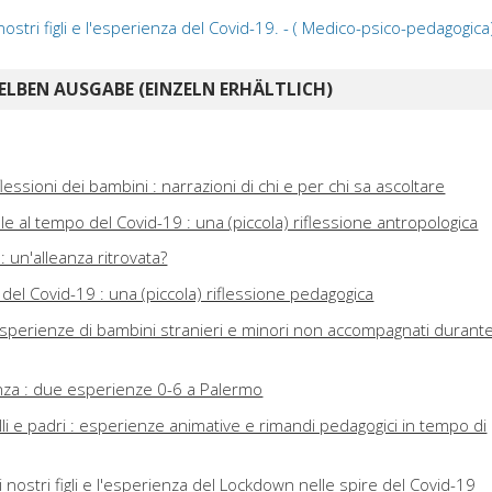
ostri figli e l'esperienza del Covid-19. - ( Medico-psico-pedagogica
ELBEN AUSGABE (EINZELN ERHÄLTLICH)
lessioni dei bambini : narrazioni di chi e per chi sa ascoltare
uale al tempo del Covid-19 : una (piccola) riflessione antropologica
: un'alleanza ritrovata?
 del Covid-19 : una (piccola) riflessione pedagogica
: esperienze di bambini stranieri e minori non accompagnati durante 
anza : due esperienze 0-6 a Palermo
lli e padri : esperienze animative e rimandi pedagogici in tempo di
 nostri figli e l'esperienza del Lockdown nelle spire del Covid-19