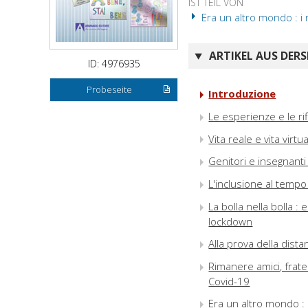
IST TEIL VON
Era un altro mondo : i n
ARTIKEL AUS DERS
ID: 4976935
Probeseite
Introduzione
Le esperienze e le rif
Vita reale e vita virt
Genitori e insegnanti 
L'inclusione al tempo
La bolla nella bolla 
lockdown
Alla prova della dist
Rimanere amici, frate
Covid-19
Era un altro mondo : i