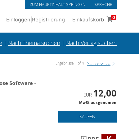
ZUM HAUPTINHALT SPRINGEN
SPRACHE
0
Einloggen
|
Registrierung
Einkaufskorb
e
|
Nach Thema suchen
|
Nach Verlag suchen
Successivo
Ergebnisse 1 of 4
ose Software -
12,00
EUR
MwSt ausgenomen
KAUFEN
K